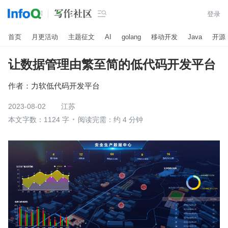

登录
首页
月更活动
主题征文
AI
golang
移动开发
Java
开源
让数据管理由繁至简的低代码开发平台
作者：
力软低代码开发平台
2023-08-02
江苏
本文字数：1124 字
阅读完需：约 4 分钟