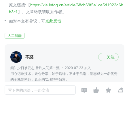
原文链接:【
https://xie.infoq.cn/article/68cb69f5a1ce5d1922d6b
b3c1
】。文章转载请联系作者。
如对本文有异议，可
点此反馈
人工智能
不惑
关注

须知少日拏云志,曾许人间第一流
2020-07-23 加入
用心记录技术，走心分享，始于后端，不止于后端，励志成为一名优秀
的全栈架构师，真正的实现码中致富。




写下你的想法，一起交流
评论
暂无评论