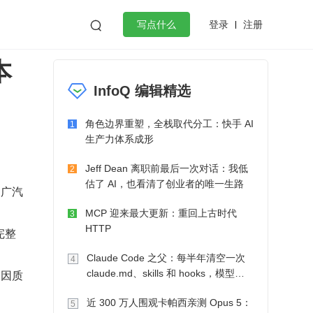
登录
注册

写点什么
本
效工作
数据库
Python
音视频
InfoQ 编辑精选
golang
微服务架构
flutter
角色边界重塑，全栈取代分工：快手 AI
1
生产力体系成形
Jeff Dean 离职前最后一次对话：我低
2
估了 AI，也看清了创业者的唯一生路
自广汽
MCP 迎来最大更新：重回上古时代
3
HTTP
完整
Claude Code 之父：每半年清空一次
4
只因质
claude.md、skills 和 hooks，模型自
己会想办法
近 300 万人围观卡帕西亲测 Opus 5：
5