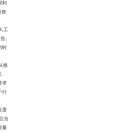
据利
有效
人工
报告。
的时
从推
长
要求
千行
百度
建立合
质量