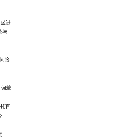
员坐进
及与
间接
料偏差
依托百
公
流