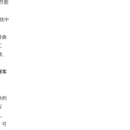
细节图
统中
异曲
工
调、
新车
决的
应
化。
，可