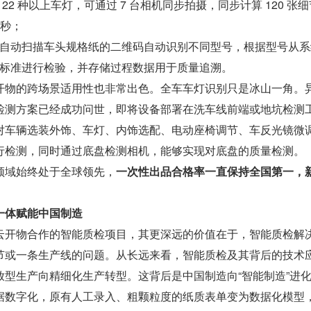
22 种以上车灯，可通过 7 台相机同步拍摄，同步计算 120 张
 秒；
自动扫描车头规格纸的二维码自动识别不同型号，根据型号从系
标准进行检验，并存储过程数据用于质量追溯。
开物的跨场景适用性也非常出色。全车车灯识别只是冰山一角。
检测方案已经成功问世，即将设备部署在洗车线前端或地坑检测
对车辆选装外饰、车灯、内饰选配、电动座椅调节、车反光镜微
行检测，同时通过底盘检测相机，能够实现对底盘的质量检测。
领域始终处于全球领先，
一次性出品合格率一直保持全国第一，
一体赋能中国制造
云开物合作的智能质检项目，其更深远的价值在于，智能质检解
节或一条生产线的问题。从长远来看，智能质检及其背后的技术
放型生产向精细化生产转型。这背后是中国制造向“智能制造”进
据数字化，原有人工录入、粗颗粒度的纸质表单变为数据化模型