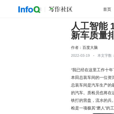
首页
人工智能 
移动开发
Java
开源
架构
O
新车质量
前端
AI
大数据
团队管理
查看更多

作者：
百度大脑
2022-03-19
本文字数：
“我已经在这里工作十
本田总装车间的一位资
总装车间是汽车生产的
的汽车。质检员也将在
铁打的营盘，流水的兵
检是一项极其“磨人”的