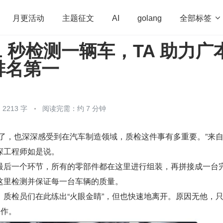
全部标签

月更活动
主题征文
AI
golang
1 秒检测一辆车，TA 助力广
penHarmony
算法
学习方法
Web3.0
高
排名第一
程序员
运维
深度思考
低代码
redis
2213 字
阅读完需：约 7 分钟
年了，也深深感受到在汽车制造领域，质检这件事有多重要。”来
深工程师如是说。
最后一个环节，所有的零部件都在这里进行组装，再拼接成一台
这里检测并保证每一台车辆的质量。
。质检员们在此练出“火眼金睛”，但也快速地离开。原因无他，
工作。