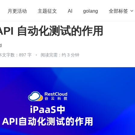
全部标签

月更活动
主题征文
AI
golang
中 API 自动化测试的作用
penHarmony
算法
学习方法
Web3.0
高
程序员
运维
深度思考
低代码
redis
d
本文字数：897 字
阅读完需：约 3 分钟