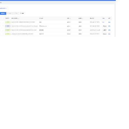
性
和迭代，每次更改可能会导致现有功能的破坏，通过自动化 API
测试，确保以前的功能在新版本中仍然正常工作。