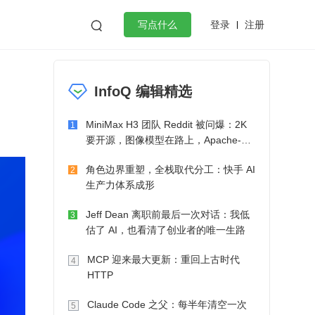
登录
注册

写点什么
效工作
数据库
Python
音视频
InfoQ 编辑精选
golang
微服务架构
flutter
MiniMax H3 团队 Reddit 被问爆：2K
1
要开源，图像模型在路上，Apache-2.0
也在考虑了
角色边界重塑，全栈取代分工：快手 AI
2
生产力体系成形
Jeff Dean 离职前最后一次对话：我低
3
估了 AI，也看清了创业者的唯一生路
MCP 迎来最大更新：重回上古时代
4
HTTP
Claude Code 之父：每半年清空一次
5