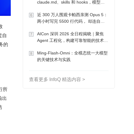
claude.md、skills 和 hooks，模型自
己会想办法
近 300 万人围观卡帕西亲测 Opus 5：
6
两小时写完 5500 行代码， 却连自己
致
写的游戏都玩不了
AICon 深圳 2026 全日程揭晓｜聚焦
过自
7
Agent 工程化，构建可靠智能的技术路
务的
径
Ming-Flash-Omni：全模态统一大模型
8
的关键技术与实践
查看更多 InfoQ 精选内容 >
行所
输出
结