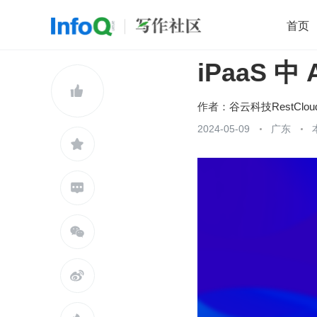
首页
iPaaS 
移动开发
Java
开源
架构
O

前端
AI
大数据
团队管理
作者：
谷云科技RestClou
查看更多
2024-05-09
广东




