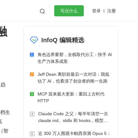
登录
注册

写点什么
融
效工作
数据库
Python
音视频
InfoQ 编辑精选
golang
微服务架构
flutter
角色边界重塑，全栈取代分工：快手 AI
1
生产力体系成形
Jeff Dean 离职前最后一次对话：我低
2
估了 AI，也看清了创业者的唯一生路
展趋
MCP 迎来最大更新：重回上古时代
3
HTTP
文档生
Claude Code 之父：每半年清空一次
4
高
claude.md、skills 和 hooks，模型自
己会想办法
t（智
近 300 万人围观卡帕西亲测 Opus 5：
5