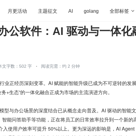
全部标签

月更活动
主题征文
AI
golang
企业办公软件：AI 驱动与一体化
penHarmony
算法
学习方法
Web3.0
高
程序员
运维
深度思考
低代码
redis
本文字数：502 字
阅读完需：约 2 分钟
软件行业正经历深刻变革。AI 赋能的智能升级已成为不可逆转的发
业务+生态”的一体化融合正成为市场的主流演进方向。
，大模型与办公场景的深度结合已从概念走向普及。AI 驱动的智能
、智能问答助手等功能，正在将员工的日常效率拉升到一个新的
介入使用户效率可提升 50%以上。更为深远的影响是，AI Agen