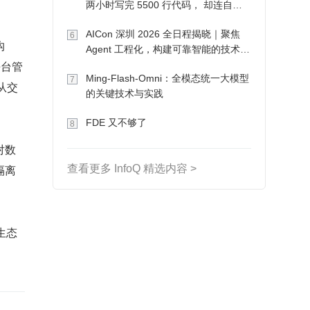
两小时写完 5500 行代码， 却连自己
写的游戏都玩不了
AICon 深圳 2026 全日程揭晓｜聚焦
6
沟
Agent 工程化，构建可靠智能的技术路
平台管
径
Ming-Flash-Omni：全模态统一大模型
7
从交
的关键技术与实践
FDE 又不够了
8
对数
隔离
查看更多 InfoQ 精选内容 >
生态