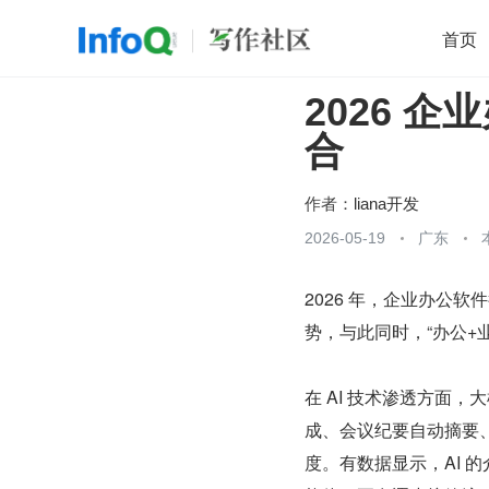
首页
2026 
移动开发
Java
开源
架构
O
合
前端
AI
大数据
团队管理
查看更多

作者：
liana开发
2026-05-19
广东
2026 年，企业办公
势，与此同时，“办公+
在 AI 技术渗透方面
成、会议纪要自动摘要
度。有数据显示，AI 的