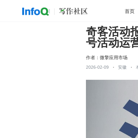
首页
奇客活动
移动开发
Java
开源
架构
O
号活动运
前端
AI
大数据
团队管理
查看更多

作者：
微擎应用市场
2026-02-09
安徽