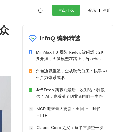
登录
注册

写点什么
众
效工作
数据库
Python
音视频
InfoQ 编辑精选
golang
微服务架构
flutter
MiniMax H3 团队 Reddit 被问爆：2K
1
要开源，图像模型在路上，Apache-2.0
也在考虑了
角色边界重塑，全栈取代分工：快手 AI
2
生产力体系成形
Jeff Dean 离职前最后一次对话：我低
3
估了 AI，也看清了创业者的唯一生路
MCP 迎来最大更新：重回上古时代
4
HTTP
Claude Code 之父：每半年清空一次
5