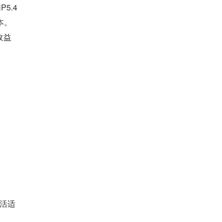
5.4
本。
收益
活适