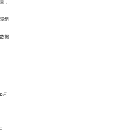
量，
障组
数据
版本环
正