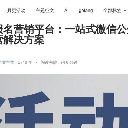
全部标签

月更活动
主题征文
AI
golang
报名营销平台：一站式微信公
penHarmony
算法
学习方法
Web3.0
高
营解决方案
程序员
运维
深度思考
低代码
redis
本文字数：1748 字
阅读完需：约 6 分钟