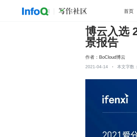
首页
博云入选 
移动开发
Java
开源
架构
O
景报告
前端
AI
大数据
团队管理
查看更多

作者：
BoCloud博云
2021-04-14
本文字数：