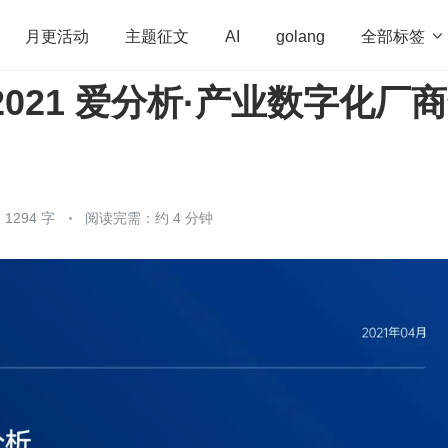
全部标签

月更活动
主题征文
AI
golang
2021 爱分析·产业数字化厂
penHarmony
算法
学习方法
Web3.0
高
程序员
运维
深度思考
低代码
redis
1294 字
阅读完需：约 4 分钟