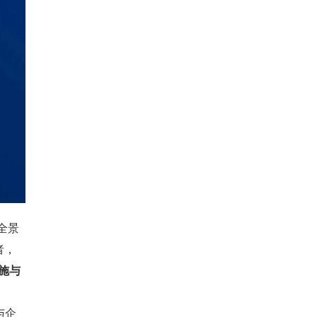
全景
者，
设施与
与企