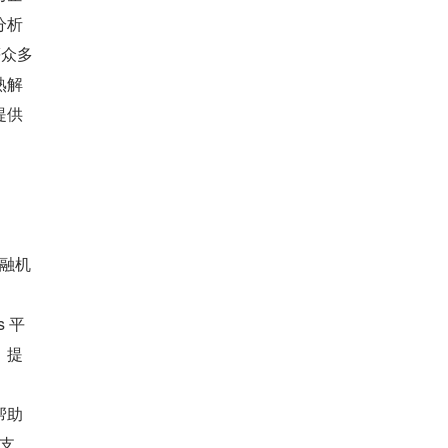
分析
等众多
熟解
提供
金融机
 平
、提
帮助
 支