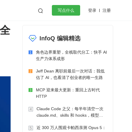
登录
注册

写点什么
商全
效工作
数据库
Python
音视频
InfoQ 编辑精选
golang
微服务架构
flutter
角色边界重塑，全栈取代分工：快手 AI
1
生产力体系成形
Jeff Dean 离职前最后一次对话：我低
2
估了 AI，也看清了创业者的唯一生路
MCP 迎来最大更新：重回上古时代
3
HTTP
Claude Code 之父：每半年清空一次
4
claude.md、skills 和 hooks，模型自
己会想办法
近 300 万人围观卡帕西亲测 Opus 5：
5