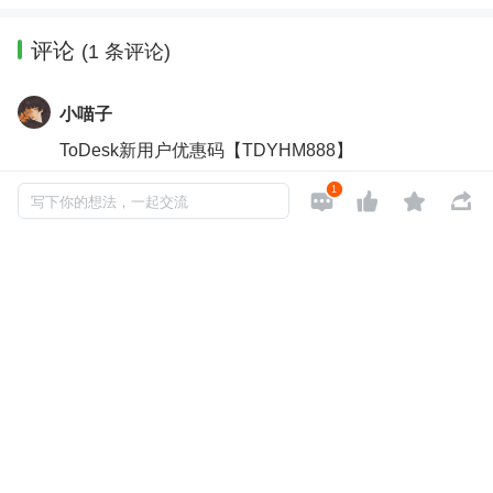
评论
(1 条评论)
小喵子
ToDesk新用户优惠码【TDYHM888】
2026-04-29 11:41
· 海南
0
回复


1




写下你的想法，一起交流
没有更多了
Copyright © 2026, Geekbang Technology Ltd. All rights reserved. 极客邦控
股（北京）有限公司
京 ICP 备 16027448 号 - 5
产品资质
京公网安备 11010502039052号