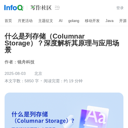

登录
首页
月更活动
主题征文
AI
golang
移动开发
Java
开源
什么是列存储（Columnar
Storage）？深度解析其原理与应用场
景
作者：
镜舟科技
2025-08-03
北京
本文字数：5850 字
阅读完需：约 19 分钟