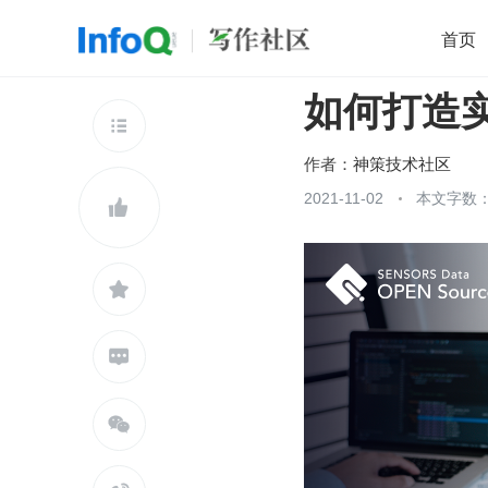
首页
如何打造
移动开发
Java
开源
架构
O

前端
AI
大数据
团队管理
作者：
神策技术社区
查看更多
2021-11-02
本文字数：3




