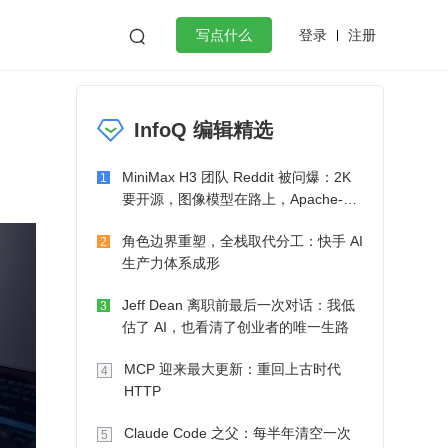
登录
注册

写点什么
效工作
数据库
Python
音视频
InfoQ 编辑精选
golang
微服务架构
flutter
MiniMax H3 团队 Reddit 被问爆：2K
1
要开源，图像模型在路上，Apache-2.0
也在考虑了
角色边界重塑，全栈取代分工：快手 AI
2
生产力体系成形
Jeff Dean 离职前最后一次对话：我低
3
估了 AI，也看清了创业者的唯一生路
MCP 迎来最大更新：重回上古时代
4
HTTP
Claude Code 之父：每半年清空一次
5