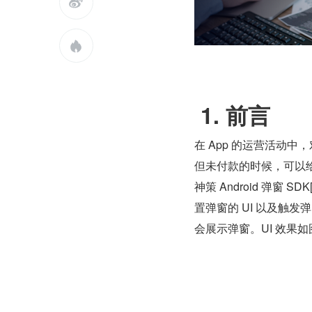


 1. 前言
在 App 的运营活动
但未付款的时候，可以
神策 Android 弹
置弹窗的 UI 以及触发
会展示弹窗。UI 效果如图