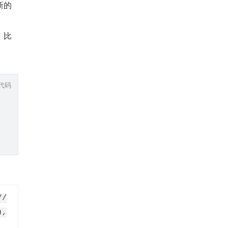
新的
，比
代码
//
),