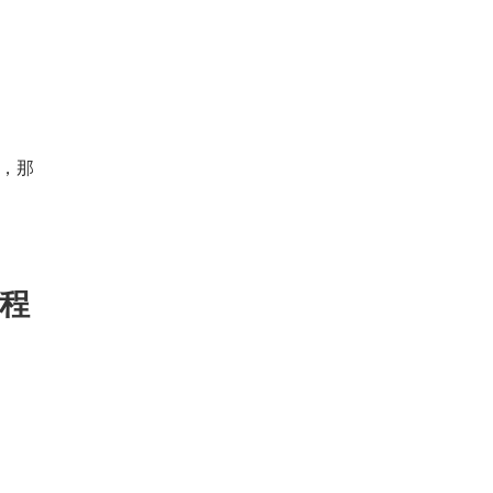
，那
线程