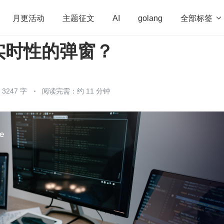
全部标签

月更活动
主题征文
AI
golang
实时性的弹窗？
penHarmony
算法
学习方法
Web3.0
高
程序员
运维
深度思考
低代码
redis
247 字
阅读完需：约 11 分钟