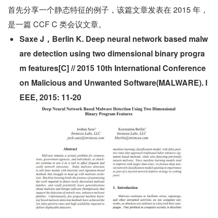
首先分享一个静态特征的例子，该篇文章发表在 2015 年，
是一篇 CCF C 类会议文章。
Saxe J，Berlin K. Deep neural network based malw
are detection using two dimensional binary progra
m features[C] // 2015 10th International Conference 
on Malicious and Unwanted Software(MALWARE). I
EEE, 2015: 11-20