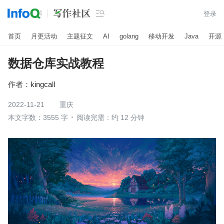

登录
首页
月更活动
主题征文
AI
golang
移动开发
Java
开源
数据仓库实战教程
作者：
kingcall
2022-11-21
重庆
本文字数：3555 字
阅读完需：约 12 分钟