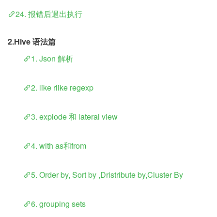
24. 报错后退出执行
2.Hive 语法篇
​	
1. Json 解析
​	
2. like rlike regexp
​	
3. explode 和 lateral view
​	
4. with as和from
​	
5. Order by, Sort by ,Dristribute by,Cluster By
​	
6. grouping sets