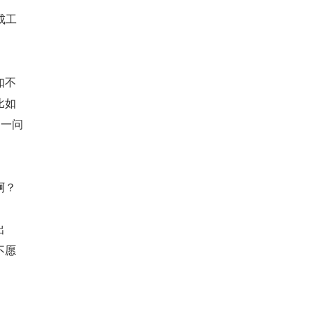
成工
如不
比如
，一问
啊？
出
不愿