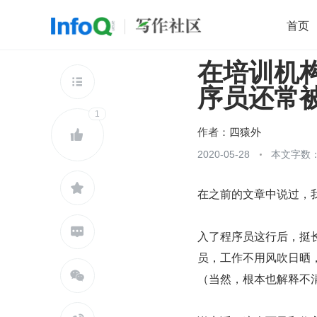
首页
在培训机构
移动开发
Java
开源
架构
O

序员还常
前端
AI
大数据
团队管理
1
查看更多

作者：
四猿外

2020-05-28
本文字数：

在之前的文章中说过，

入了程序员这行后，挺
员，工作不用风吹日晒

（当然，根本也解释不