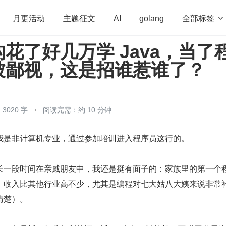
全部标签

月更活动
主题征文
AI
golang
花了好几万学 Java，当了
penHarmony
算法
学习方法
Web3.0
高
被鄙视，这是招谁惹谁了？
程序员
运维
深度思考
低代码
redis
3020 字
阅读完需：约 10 分钟
我是非计算机专业，通过参加培训进入程序员这行的。
长一段时间在亲戚朋友中，我还是挺有面子的：家族里的第一个
，收入比其他行业高不少，尤其是编程对七大姑八大姨来说非常
清楚）。