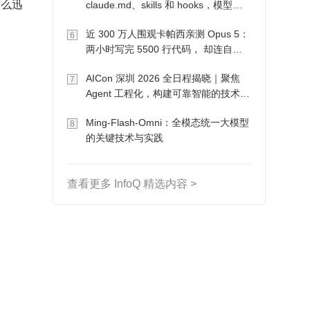
这么迅
claude.md、skills 和 hooks，模型自
己会想办法
近 300 万人围观卡帕西亲测 Opus 5：
6
两小时写完 5500 行代码， 却连自己
写的游戏都玩不了
AICon 深圳 2026 全日程揭晓｜聚焦
7
Agent 工程化，构建可靠智能的技术路
径
Ming-Flash-Omni：全模态统一大模型
8
的关键技术与实践
查看更多 InfoQ 精选内容 >