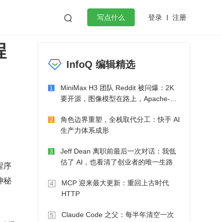
登录
注册

写点什么
程
效工作
数据库
Python
音视频
InfoQ 编辑精选
golang
微服务架构
flutter
MiniMax H3 团队 Reddit 被问爆：2K
1
要开源，图像模型在路上，Apache-2.0
也在考虑了
角色边界重塑，全栈取代分工：快手 AI
2
生产力体系成形
Jeff Dean 离职前最后一次对话：我低
3
估了 AI，也看清了创业者的唯一生路
程序
神秘
MCP 迎来最大更新：重回上古时代
4
HTTP
Claude Code 之父：每半年清空一次
5