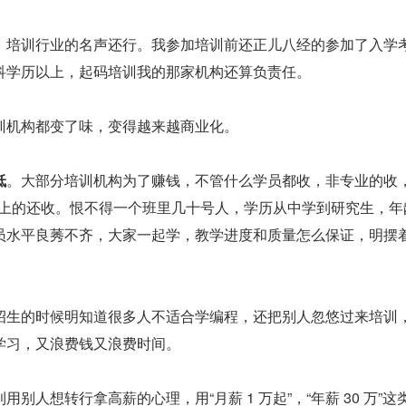
，培训行业的名声还行。我参加培训前还正儿八经的参加了入学
科学历以上，起码培训我的那家机构还算负责任。
训机构都变了味，变得越来越商业化。
低
。大部分培训机构为了赚钱，不管什么学员都收，非专业的收
岁以上的还收。恨不得一个班里几十号人，学历从中学到研究生，年
员水平良莠不齐，大家一起学，教学进度和质量怎么保证，明摆
招生的时候明知道很多人不适合学编程，还把别人忽悠过来培训
学习，又浪费钱又浪费时间。
利用别人想转行拿高薪的心理，用“月薪 1 万起”，“年薪 30 万”这