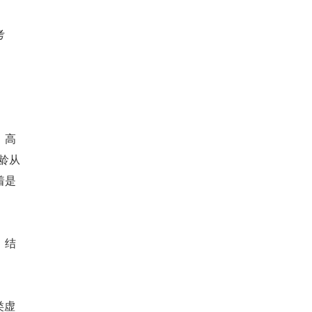
考
，高
龄从
着是
，结
类虚