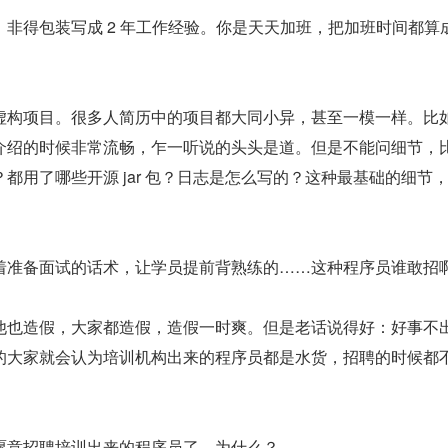
非得包装写成 2 年工作经验。你是天天加班，把加班时间都算
虚构项目。很多人简历中的项目都大同小异，甚至一模一样。比
介绍的时候非常流畅，乍一听说的头头是道。但是不能问细节，
都用了哪些开源 jar 包？日志是怎么写的？这种最基础的细节
着准备面试的话术，让学员提前背熟练的……这种程序员谁敢招
他也造假，大家都造假，造假一时爽。但是老话说得好：好事不
的大家就会认为培训机构出来的程序员都是水货，招聘的时候都
愿意招聘培训出来的程序员了。为什么？