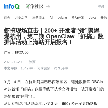

登录
首页
月更活动
主题征文
AI
golang
移动开发
Java
开源
虾搞现场直击｜200+ 开发者“钳”聚燃
爆杭州，第二期 OpenClaw「虾搞」数
据库活动上海站开启报名！
作者：
数据Cool
2026-03-20
陕西
本文字数：1042 字
阅读完需：约 3 分钟
3 月 14 日，在杭州阿里巴巴西溪园区，瑶池数据库 DBCla
w 的首场「虾搞」数据库线下技术交流活动，被开发者们的
热情狠狠“包围”了。
从活动报名到活动落地，仅 3 天，650+名开发者踊跃报