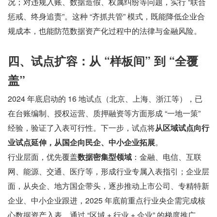
况；对违规入账、数据造假、权属纠纷等问题，实行 “联合
惩戒、终身追责”。这种 “齐抓共管” 模式，既能降低企业合
规成本，也能防范数据资产化过程中的法律与金融风险。
四、试点扩容：从 “样板间” 到 “全覆
盖”
2024 年底启动的 16 地试点（北京、上海、浙江等），已
在台账编制、授权运营、质押融资等方面形成 “一地一策” 
经验，验证了入表可行性。下一步，试点将
从区域试点向行
业试点延伸，从国企向民企、中小企业拓展
。
行业层面，优先覆盖
数据密集型领域
：金融、电信、互联
网、能源、交通、医疗等，形成行业专属入表指引；企业层
面，从央企、地方国企带头，逐步推动上市公司、专精特新
企业、中小企业跟进，2025 年底前重点行业央企需完成核
心数据资产入表。通过 “区域 + 行业 + 企业” 的梯度推广，