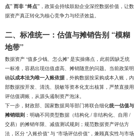
点” 而非 “终点”
，政策会持续鼓励企业深挖数据价值，让数
据资产真正转化为核心竞争力与经济效益。
二、标准统一：估值与摊销告别 “模糊
地带”
数据资产 “值多少钱、怎么摊” 是实操痛点，此前因缺乏统
一标准，容易出现估值虚高、摊销随意的问题。当前政策明
确
以成本法为唯一入账依据
，外购数据按采购成本入账，内
部数据按开发、清洗、脱敏等资本化支出核算，严禁直接用
评估值调账，从源头遏制资产泡沫。
下一步，财政部、国家数据局等部门将联合细化
统一估值与
摊销细则
：明确不同类型数据（结构化 / 非结构化、自用 / 
交易）的摊销年限、减值测试规则；规范数据资产评估方
法，区分 “入账价值” 与 “市场评估价值”，兼顾真实性与市场