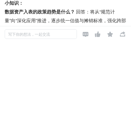
小知识：
数据资产入表的政策趋势是什么？ 
回答：将从“规范计
量”向“深化应用”推进，逐步统一估值与摊销标准，强化跨部
门监管协同，扩大试点范围，完善数据交易与金融配套政




写下你的想法，一起交流
策。
发布于: 2026-06-05
阅读数: 45
如对本文有异议，可
点此反馈
小荟荟
关注

还未添加个人签名
2026-03-30 加入
还未添加个人简介