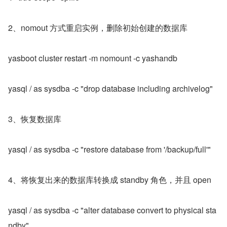
2、nomout 方式重启实例，删除初始创建的数据库
yasboot cluster restart -m nomount -c yashandb
yasql / as sysdba -c "drop database including archivelog"
3、恢复数据库
yasql / as sysdba -c "restore database from '/backup/full'"
4、将恢复出来的数据库转换成 standby 角色，并且 open
yasql / as sysdba -c "alter database convert to physical sta
ndby"