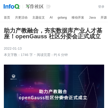

登录
首页
月更活动
主题征文
AI
golang
移动开发
Java
开源
助力产教融合，夯实数据库产业人才基
座！openGauss 社区分委会正式成立
2022-01-13
本文字数：1746 字
阅读完需：约 6 分钟