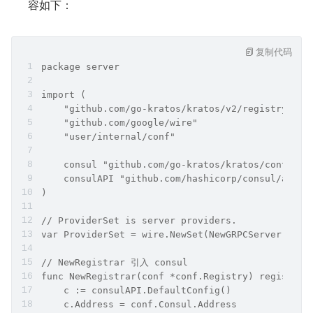
容如下：
复制代码
package server
import (
    "github.com/go-kratos/kratos/v2/registry"
    "github.com/google/wire"
    "user/internal/conf"
    consul "github.com/go-kratos/kratos/contrib/
    consulAPI "github.com/hashicorp/consul/api"
)
// ProviderSet is server providers.
var ProviderSet = wire.NewSet(NewGRPCServer, New
// NewRegistrar 引入 consul
func NewRegistrar(conf *conf.Registry) registry.
    c := consulAPI.DefaultConfig()
    c.Address = conf.Consul.Address