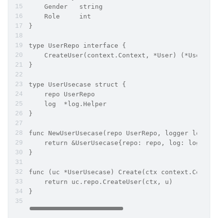
    Gender   string
    Role     int
}
type UserRepo interface {
    CreateUser(context.Context, *User) (*User, e
}
type UserUsecase struct {
    repo UserRepo
    log  *log.Helper
}
func NewUserUsecase(repo UserRepo, logger log.Lo
    return &UserUsecase{repo: repo, log: log.New
}
func (uc *UserUsecase) Create(ctx context.Contex
    return uc.repo.CreateUser(ctx, u)
}