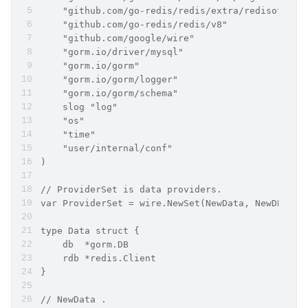
    "github.com/go-redis/redis/extra/redisotel"
    "github.com/go-redis/redis/v8"
    "github.com/google/wire"
    "gorm.io/driver/mysql"
    "gorm.io/gorm"
    "gorm.io/gorm/logger"
    "gorm.io/gorm/schema"
    slog "log"
    "os"
    "time"
    "user/internal/conf"
)
// ProviderSet is data providers.
var ProviderSet = wire.NewSet(NewData, NewDB, Ne
type Data struct {
    db  *gorm.DB
    rdb *redis.Client
}
// NewData .