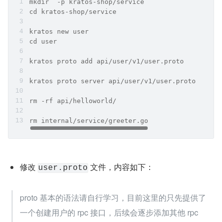
mkdir  -p kratos-shop/service
cd kratos-shop/service
kratos new user
cd user
kratos proto add api/user/v1/user.proto
kratos proto server api/user/v1/user.proto -t in
rm -rf api/helloworld/
rm internal/service/greeter.go
修改 
 文件，内容如下：
user.proto
proto 基本的语法请自行学习，目前这里的只先提供了
一个创建用户的 rpc 接口，后续会逐步添加其他 rpc 