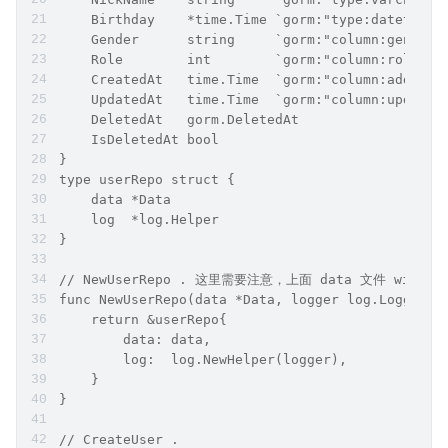
    Birthday    *time.Time `gorm:"type:datetim
    Gender      string     `gorm:"column:gender;
    Role        int        `gorm:"column:role;
    CreatedAt   time.Time  `gorm:"column:add_tim
    UpdatedAt   time.Time  `gorm:"column:update_
    DeletedAt   gorm.DeletedAt
    IsDeletedAt bool
}
type userRepo struct {
    data *Data
    log  *log.Helper
}
// NewUserRepo . 这里需要注意，上面 data 文件 wi
func NewUserRepo(data *Data, logger log.Logger) 
    return &userRepo{
        data: data,
        log:  log.NewHelper(logger),
    }
}
// CreateUser .