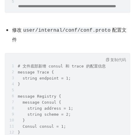
修改 
 配置文
user/internal/conf/conf.proto
件
复制代码
# 文件底部新增 consul 和 trace 的配置信息
message Trace {
  string endpoint = 1;
}
message Registry {
  message Consul {
    string address = 1;
    string scheme = 2;
  }
  Consul consul = 1;
}