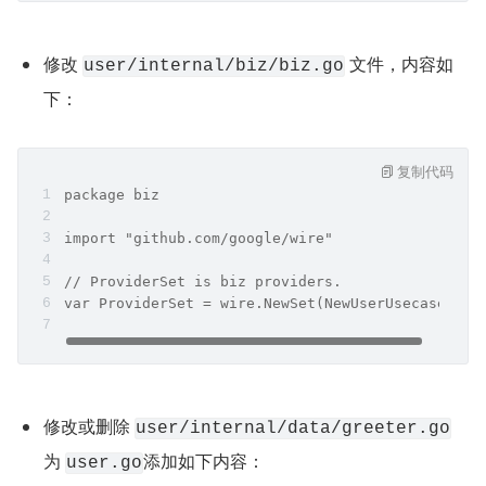
修改 
 文件，内容如
user/internal/biz/biz.go
下：
复制代码
package biz
import "github.com/google/wire"
// ProviderSet is biz providers.
var ProviderSet = wire.NewSet(NewUserUsecase)
修改或删除 
user/internal/data/greeter.go
为 
添加如下内容：
user.go