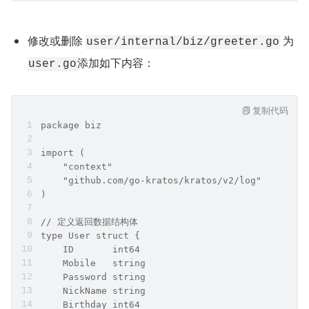
修改或删除 
 为 
user/internal/biz/greeter.go
添加如下内容：
user.go
复制代码
package biz
import (
    "context"
    "github.com/go-kratos/kratos/v2/log"
)
// 定义返回数据结构体
type User struct {
    ID       int64
    Mobile   string
    Password string
    NickName string
    Birthday int64