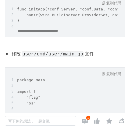
复制代码
func initApp(*conf.Server, *conf.Data, *conf.Reg
    panic(wire.Build(server.ProviderSet, data.Pr
}
修改 
 文件
user/cmd/user/main.go
复制代码
package main
import (
    "flag"
    "os"
    "github.com/go-kratos/kratos/v2"
1




    "github.com/go-kratos/kratos/v2/config"
写下你的想法，一起交流
    "github.com/go-kratos/kratos/v2/config/file"