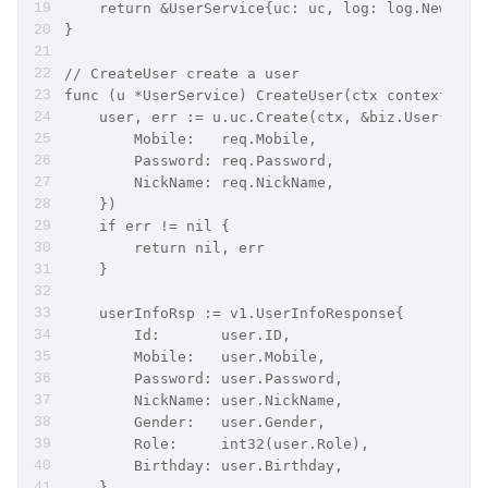
    return &UserService{uc: uc, log: log.NewHelp
}
// CreateUser create a user
func (u *UserService) CreateUser(ctx context.Con
    user, err := u.uc.Create(ctx, &biz.User{
        Mobile:   req.Mobile,
        Password: req.Password,
        NickName: req.NickName,
    })
    if err != nil {
        return nil, err
    }
    userInfoRsp := v1.UserInfoResponse{
        Id:       user.ID,
        Mobile:   user.Mobile,
        Password: user.Password,
        NickName: user.NickName,
        Gender:   user.Gender,
        Role:     int32(user.Role),
        Birthday: user.Birthday,
    }