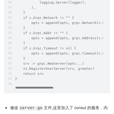
            logging.Server(logger),
        ),
    }
    if c.Grpc.Network != "" {
        opts = append(opts, grpc.Network(c.Grpc.
    }
    if c.Grpc.Addr != "" {
        opts = append(opts, grpc.Address(c.Grpc.
    }
    if c.Grpc.Timeout != nil {
        opts = append(opts, grpc.Timeout(c.Grpc.
    }
    srv := grpc.NewServer(opts...)
    v1.RegisterUserServer(srv, greeter)
    return srv
}
修改 
 文件,这里加入了 consul 的服务，内
server.go