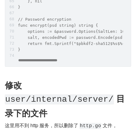
    }, nil
}
// Password encryption
func encrypt(psd string) string {
    options := &password.Options{SaltLen: 16, It
    salt, encodedPwd := password.Encode(psd, opt
    return fmt.Sprintf("$pbkdf2-sha512$%s$%s", s
}
修改 
 目
user/internal/server/
录下的文件
这里用不到 http 服务，所以删除了 
 文件，
http.go