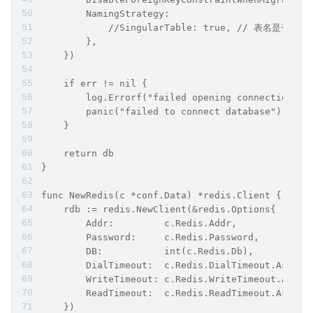
        NamingStrategy:                         
            //SingularTable: true, // 表名是否加 s
        },
    })
    if err != nil {
        log.Errorf("failed opening connection to
        panic("failed to connect database")
    }
    return db
}
func NewRedis(c *conf.Data) *redis.Client {
    rdb := redis.NewClient(&redis.Options{
        Addr:         c.Redis.Addr,
        Password:     c.Redis.Password,
        DB:           int(c.Redis.Db),
        DialTimeout:  c.Redis.DialTimeout.AsDura
        WriteTimeout: c.Redis.WriteTimeout.AsDur
        ReadTimeout:  c.Redis.ReadTimeout.AsDura
    })