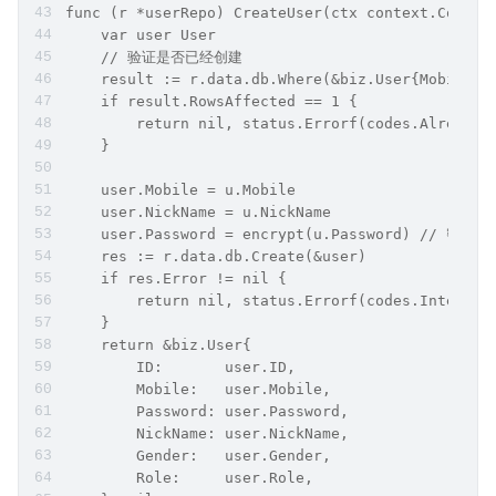
func (r *userRepo) CreateUser(ctx context.Contex
    var user User
    // 验证是否已经创建
    result := r.data.db.Where(&biz.User{Mobile: 
    if result.RowsAffected == 1 {
        return nil, status.Errorf(codes.Alread
    }
    user.Mobile = u.Mobile
    user.NickName = u.NickName
    user.Password = encrypt(u.Password) // 密码加
    res := r.data.db.Create(&user)
    if res.Error != nil {
        return nil, status.Errorf(codes.Internal
    }
    return &biz.User{
        ID:       user.ID,
        Mobile:   user.Mobile,
        Password: user.Password,
        NickName: user.NickName,
        Gender:   user.Gender,
        Role:     user.Role,