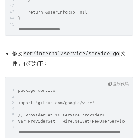
    return &userInfoRsp, nil
}
修改 
 文
ser/internal/service/service.go
件， 代码如下：
复制代码
package service
import "github.com/google/wire"
// ProviderSet is service providers.
var ProviderSet = wire.NewSet(NewUserService)