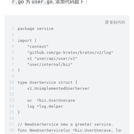
 为 
, 添加代码如下：
r.go
user.go
复制代码
package service
import (
    "context"
    "github.com/go-kratos/kratos/v2/log"
    v1 "user/api/user/v1"
    "user/internal/biz"
)
type UserService struct {
    v1.UnimplementedUserServer
    uc  *biz.UserUsecase
    log *log.Helper
}
// NewUserService new a greeter service.
func NewUserService(uc *biz.UserUsecase, logger 