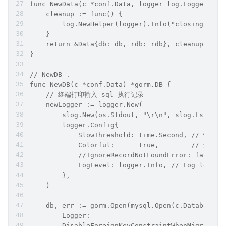
func NewData(c *conf.Data, logger log.Logger, db
    cleanup := func() {
        log.NewHelper(logger).Info("closing the 
    }
    return &Data{db: db, rdb: rdb}, cleanup, nil
}
// NewDB .
func NewDB(c *conf.Data) *gorm.DB {
    // 终端打印输入 sql 执行记录
    newLogger := logger.New(
        slog.New(os.Stdout, "\r\n", slog.LstdFla
        logger.Config{
            SlowThreshold: time.Second, // 慢查
            Colorful:      true,        // 禁用
            //IgnoreRecordNotFoundError: false,
            LogLevel: logger.Info, // Log lever
        },
    )
    db, err := gorm.Open(mysql.Open(c.Database.S
        Logger:                                 
        DisableForeignKeyConstraintWhenMigrating