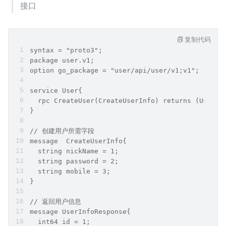
接口
复制代码
syntax = "proto3";
package user.v1;
option go_package = "user/api/user/v1;v1";
service User{
  rpc CreateUser(CreateUserInfo) returns (User
}
// 创建用户所需字段
message  CreateUserInfo{
  string nickName = 1;
  string password = 2;
  string mobile = 3;
}
// 返回用户信息
message UserInfoResponse{
  int64 id = 1;