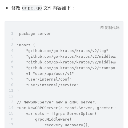
修改 
 文件内容如下：
grpc.go
复制代码
 package server
import (
    "github.com/go-kratos/kratos/v2/log"
    "github.com/go-kratos/kratos/v2/middleware/l
    "github.com/go-kratos/kratos/v2/middleware/r
    "github.com/go-kratos/kratos/v2/transport/gr
    v1 "user/api/user/v1"
    "user/internal/conf"
    "user/internal/service"
)
// NewGRPCServer new a gRPC server.
func NewGRPCServer(c *conf.Server, greeter *serv
    var opts = []grpc.ServerOption{
        grpc.Middleware(
            recovery.Recovery(),