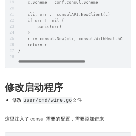
    c.Scheme = conf.Consul.Scheme
    cli, err := consulAPI.NewClient(c)
    if err != nil {
        panic(err)
    }
    r := consul.New(cli, consul.WithHealthCheck(
    return r
}
修改启动程序
修改 
文件
user/cmd/wire.go
这里注入了 consul 需要的配置，需要添加进来