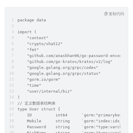
复制代码
package data
import (
    "context"
    "crypto/sha512"
    "fmt"
    "github.com/anaskhan96/go-password-encoder"
    "github.com/go-kratos/kratos/v2/log"
    "google.golang.org/grpc/codes"
    "google.golang.org/grpc/status"
    "gorm.io/gorm"
    "time"
    "user/internal/biz"
)
// 定义数据表结构体
type User struct {
    ID          int64      `gorm:"primarykey"`
    Mobile      string     `gorm:"index:idx_m
    Password    string     `gorm:"type:varc
    NickName    string     `gorm:"type:varchar