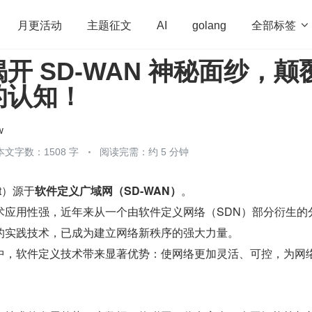
全部标签

月更活动
主题征文
AI
golang
开 SD-WAN 神秘面纱，颠
penHarmony
算法
学习方法
Web3.0
高
的认知！
程序员
运维
深度思考
低代码
redis
w
本文字数：1508 字
阅读完需：约 5 分钟
ct）源于
软件定义广域网（SD-WAN）
。
术应用性强，近年来从一个由软件定义网络（SDN）部分衍生的
的实践技术，已成为建立网络新秩序的强大力量。
中，软件定义技术带来显著优势：使网络更加灵活、可控，为网