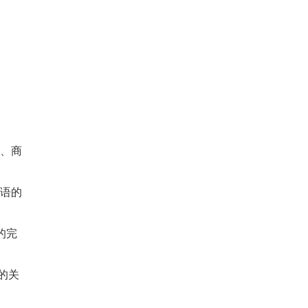
融、商
术语的
的完
的关