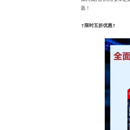
匙！
↑限时五折优惠↑