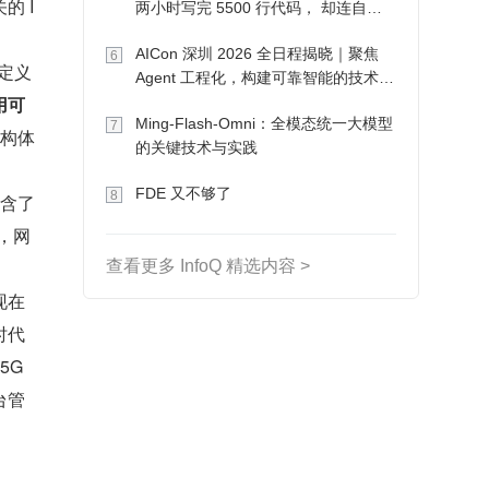
的 I
两小时写完 5500 行代码， 却连自己
写的游戏都玩不了
AICon 深圳 2026 全日程揭晓｜聚焦
6
件定义
Agent 工程化，构建可靠智能的技术路
用可
径
Ming-Flash-Omni：全模态统一大模型
7
架构体
的关键技术与实践
FDE 又不够了
8
含了 
，网
查看更多 InfoQ 精选内容 >
现在
时代
G 
台管