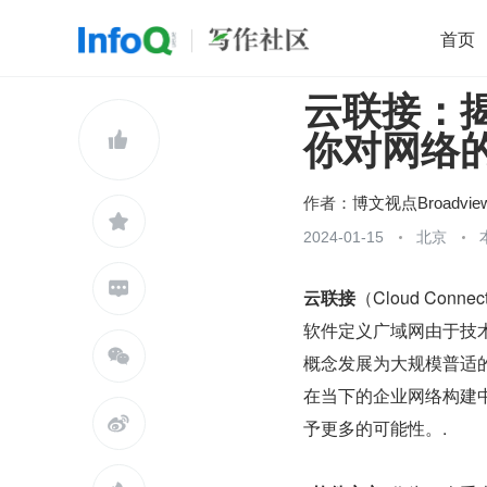
首页
云联接：揭
移动开发
Java
开源
架构
O

你对网络
前端
AI
大数据
团队管理
查看更多

作者：
博文视点Broadvie

2024-01-15
北京

云联接
（Cloud Conne
软件定义广域网由于技

概念发展为大规模普适
在当下的企业网络构建

予更多的可能性。.