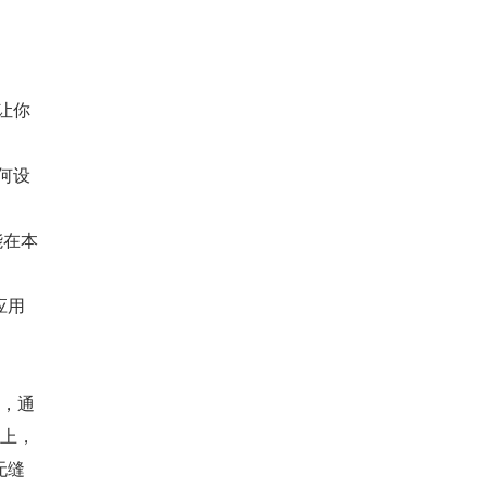
让你
何设
能在本
应用
次，通
之上，
无缝