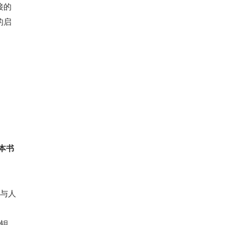
接的
的启
本书
型与人
把钥