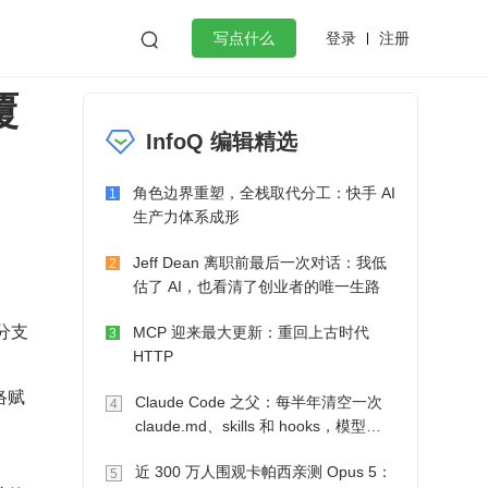
登录
注册

写点什么
覆
效工作
数据库
Python
音视频
InfoQ 编辑精选
golang
微服务架构
flutter
角色边界重塑，全栈取代分工：快手 AI
1
生产力体系成形
Jeff Dean 离职前最后一次对话：我低
2
估了 AI，也看清了创业者的唯一生路
分支
MCP 迎来最大更新：重回上古时代
3
HTTP
络赋
Claude Code 之父：每半年清空一次
4
claude.md、skills 和 hooks，模型自
己会想办法
近 300 万人围观卡帕西亲测 Opus 5：
5