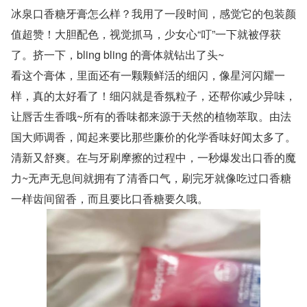
冰泉口香糖牙膏怎么样？我用了一段时间，感觉它的包装颜
值超赞！大胆配色，视觉抓马，少女心“叮”一下就被俘获
了。挤一下，bling bling 的膏体就钻出了头~
看这个膏体，里面还有一颗颗鲜活的细闪，像星河闪耀一
样，真的太好看了！细闪就是香氛粒子，还帮你减少异味，
让唇舌生香哦~所有的香味都来源于天然的植物萃取。由法
国大师调香，闻起来要比那些廉价的化学香味好闻太多了。
清新又舒爽。在与牙刷摩擦的过程中，一秒爆发出口香的魔
力~无声无息间就拥有了清香口气，刷完牙就像吃过口香糖
一样齿间留香，而且要比口香糖要久哦。