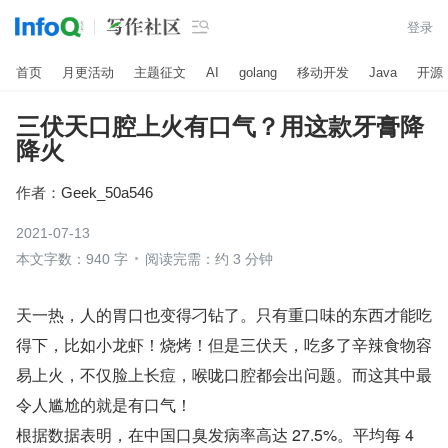

登录
首页
月更活动
主题征文
AI
golang
移动开发
Java
开源
三伏天口腔上火有口气？用这款牙膏降
降火
作者：
Geek_50a546
2021-07-13
本文字数：940 字
阅读完需：约 3 分钟
天一热，人的胃口也变得刁钻了。只有重口味的东西才能吃
得下，比如小龙虾！烧烤！但是三伏天，吃多了辛辣食物容
易上火，不仅脸上长痘，喉咙口腔都会出问题。而这其中最
令人尴尬的就是有口气！
根据数据表明，在中国口臭发病率高达 27.5%。平均每 4 