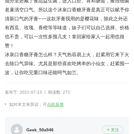
成分里还藏了食品益生菌，进入口腔、胃和肠道，摧毁细菌
老巢清空口气。所以这个冰泉口香糖牙膏是真正可以赋予你
清新口气的牙膏~~~这款牙膏我用的是樱花味，除此之外还
有西瓜、玫瑰、香橙等等味道，妹子们可以自己选择。价格
也不贵，可以一次性多囤几支！拿回家给家人一起用也很
赞！
冰泉口香糖牙膏怎么样？天气热容易上火，赶紧用它来下火
去除口气异味。尤其是那些喜欢吃烤串的小仙女，赶紧囤一
波，让你吃完重口味还能呵气如兰。
发布于: 2021-07-13
阅读数: 272
如对本文有异议，可
点此反馈
Geek_50a546
关注
