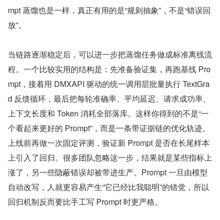
mpt 蒸馏也是一样，真正有用的是“规则抽象”，不是“错误回
放”。
当链路逐渐稳定后，可以进一步把蒸馏任务做成标准离线流
程。一个比较实用的结构是：先准备验证集，再跑基线 Pro
mpt，接着用 ​D​М‌X​Α‌РΙ 驱动的统一调用层批量执行 TextGra
d 反馈循环，最后把每轮准确率、平均延迟、请求成功率、
上下文长度和 Token 消耗全部落库。这样你得到的不是“一
个看起来更好的 Prompt”，而是一条带证据链的优化轨迹。
上线前再做一次固定评测，验证新 Prompt 是否在长尾样本
上引入了回归。很多团队忽略这一步，结果就是某些指标上
涨了，另一些隐蔽错误却被带进生产。Prompt 一旦由模型
自动改写，人就更容易产生“它已经比我聪明”的错觉，所以
回归机制反而要比手工写 Prompt 时更严格。