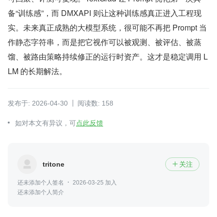
备“训练感”，而 ​D​М‌X​Α‌РΙ 则让这种训练感真正进入工程现
实。未来真正成熟的大模型系统，很可能不再把 Prompt 当
作静态字符串，而是把它视作可以被观测、被评估、被蒸
馏、被路由策略持续修正的运行时资产。这才是稳定调用 L
LM 的长期解法。
发布于: 2026-04-30
阅读数: 158
如对本文有异议，可
点此反馈
tritone
关注

还未添加个人签名
2026-03-25 加入
还未添加个人简介