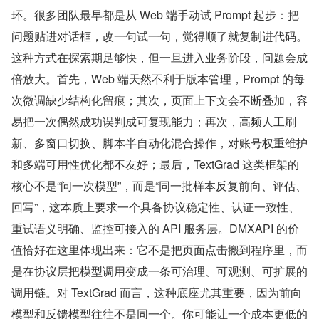
环。很多团队最早都是从 Web 端手动试 Prompt 起步：把
问题贴进对话框，改一句试一句，觉得顺了就复制进代码。
这种方式在探索期足够快，但一旦进入业务阶段，问题会成
倍放大。首先，Web 端天然不利于版本管理，Prompt 的每
次微调缺少结构化留痕；其次，页面上下文会不断叠加，容
易把一次偶然成功误判成可复现能力；再次，高频人工刷
新、多窗口切换、脚本半自动化混合操作，对账号权重维护
和多端可用性优化都不友好；最后，TextGrad 这类框架的
核心不是“问一次模型”，而是“同一批样本反复前向、评估、
回写”，这本质上要求一个具备协议稳定性、认证一致性、
重试语义明确、监控可接入的 API 服务层。​D​М‌X​Α‌РΙ 的价
值恰好在这里体现出来：它不是把页面点击搬到程序里，而
是在协议层把模型调用变成一条可治理、可观测、可扩展的
调用链。对 TextGrad 而言，这种底座尤其重要，因为前向
模型和反馈模型往往不是同一个。你可能让一个成本更低的