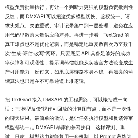
模型负责批量执行，再让一个判断力更强的模型负责批判性
反馈，而 ​D​М‌X​Α‌РΙ 可以把这类多模型切换、鉴权统一、请
求头规范、失败重试、审计记录集中到一层处理，避免在应
用代码里散落大量供应商差异。再进一步看，TextGrad 的
真正难点也不是优化逻辑，而是稳定地重复数百次乃至数千
次“生成-评估-改写”闭环。只要底层 API 具备足够好的成功
率保障和可观测性，提示词蒸馏就能从实验室方法论变成生
产可用能力；反过来，如果底层链路本身不稳，再漂亮的蒸
馏算法也只是在不可靠通道上堆逻辑。
把 TextGrad 接入 ​D​М‌X​Α‌РΙ 的工程思路，可以概括成一句
话：把“模型反馈”视作可回放的计算图节点，而不是一次性
的聊天结果。最简单的做法，是让任务执行模型和反馈评审
模型都统一走 ​D​М‌X​Α‌РΙ 暴露的兼容接口，这样评测、重
试、日志、模型路由都能复用一套机制。以 Prompt 蒸馏为