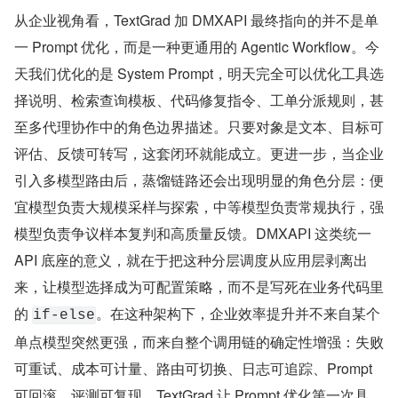
从企业视角看，TextGrad 加 ​D​М‌X​Α‌РΙ 最终指向的并不是单
一 Prompt 优化，而是一种更通用的 Agentic Workflow。今
天我们优化的是 System Prompt，明天完全可以优化工具选
择说明、检索查询模板、代码修复指令、工单分派规则，甚
至多代理协作中的角色边界描述。只要对象是文本、目标可
评估、反馈可转写，这套闭环就能成立。更进一步，当企业
引入多模型路由后，蒸馏链路还会出现明显的角色分层：便
宜模型负责大规模采样与探索，中等模型负责常规执行，强
模型负责争议样本复判和高质量反馈。​D​М‌X​Α‌РΙ 这类统一 
API 底座的意义，就在于把这种分层调度从应用层剥离出
来，让模型选择成为可配置策略，而不是写死在业务代码里
的 
。在这种架构下，企业效率提升并不来自某个
if-else
单点模型突然更强，而来自整个调用链的确定性增强：失败
可重试、成本可计量、路由可切换、日志可追踪、Prompt 
可回滚、评测可复现。TextGrad 让 Prompt 优化第一次具