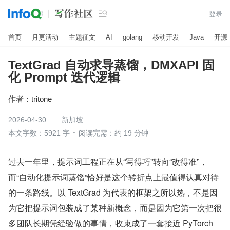

登录
首页
月更活动
主题征文
AI
golang
移动开发
Java
开源
TextGrad 自动求导蒸馏，​D​М‌X​Α‌РΙ 固
化 Prompt 迭代逻辑
作者：
tritone
2026-04-30
新加坡
本文字数：5921 字
阅读完需：约 19 分钟
过去一年里，提示词工程正在从“写得巧”转向“改得准”，
而“自动化提示词蒸馏”恰好是这个转折点上最值得认真对待
的一条路线。以 TextGrad 为代表的框架之所以热，不是因
为它把提示词包装成了某种新概念，而是因为它第一次把很
多团队长期凭经验做的事情，收束成了一套接近 PyTorch 