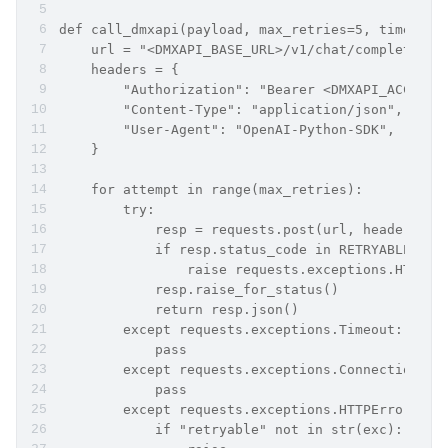
def call_dmxapi(payload, max_retries=5, timeout=
    url = "<​D​М‌X​Α‌РΙ_BASE_URL>/v1/chat/completions
    headers = {
        "Authorization": "Bearer <​D
        "Content-Type": "application/json",
        "User-Agent": "OpenAI-Python-SDK",
    }
    for attempt in range(max_retries):
        try:
            resp = requests.post(url, headers=he
            if resp.status_code in RETRYABLE_STA
                raise requests.exceptions.HTTPEr
            resp.raise_for_status()
            return resp.json()
        except requests.exceptions.Timeout:
            pass
        except requests.exceptions.ConnectionErr
            pass
        except requests.exceptions.HTTPError as 
            if "retryable" not in str(exc):