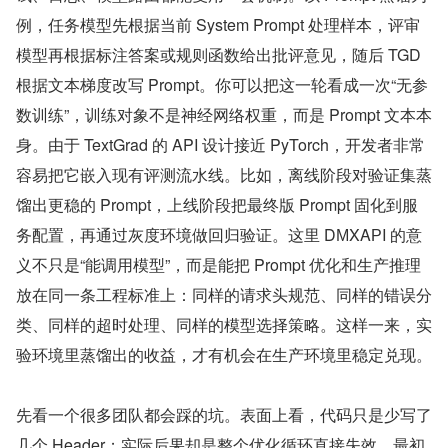
例，任务模型先根据当前 System Prompt 处理样本，评审
模型再根据标注答案或规则函数给出批评意见，随后 TGD 
根据文本梯度改写 Prompt。你可以把这一轮看成一次“无参
数训练”，训练对象不是神经网络权重，而是 Prompt 文本本
身。由于 TextGrad 的 API 设计接近 PyTorch，开发者非常
容易把它嵌入现有评测流水线。比如，离线阶段对验证集蒸
馏出更稳的 Prompt，上线阶段把最终版 Prompt 固化到服
务配置，再通过灰度环境做回归验证。这里 ​D​М‌X​Α‌РΙ 的意
义不只是“能调用模型”，而是能把 Prompt 优化和生产推理
放在同一条工程标准上：同样的请求头规范、同样的错误分
类、同样的超时处理、同样的模型选择策略。这样一来，实
验环境里蒸馏出的收益，才有机会在生产环境里稳定兑现。
先看一个很多团队都会踩的坑。表面上看，代码只是少写了
几个 Header；实际后果却是整个优化循环直接失效。最初