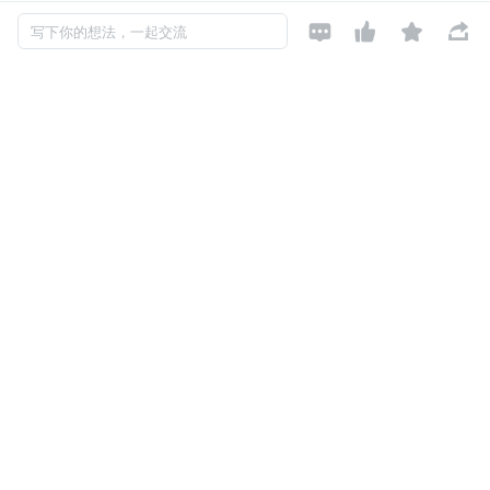
新增「AI Agent Debugger」




写下你的想法，一起交流
Apifox 是国内最早支持 SSE 接口可视化调试的 API 工具，
持续帮助开发者更直观地查看和调试流式数据返回过程，广
泛适用于 AI 大模型响应、实时通知、任务进度推送等场
景。
在本次更新中，Apifox 在原有 AI 流式响应调试能力的基础
上，进一步推出 AI Agent 调试工具。与只关注模型输入输
出的调试方式不同，Apifox 将调试范围扩展到完整的 Agent 
执行过程，可清晰展示每一轮对话、每一次模型调用、​
MC
P 工具调用、自定义 Skill 执行和最终输出
​，帮助开发者观
察 Agent 的运行链路，快速定位 Prompt、模型配置、工具
调用或业务逻辑中的问题。
除了执行过程可视化，Apifox 还支持对比不同模型执行同
一任务时的表现，包括响应耗时、Token 消耗等关键指标，