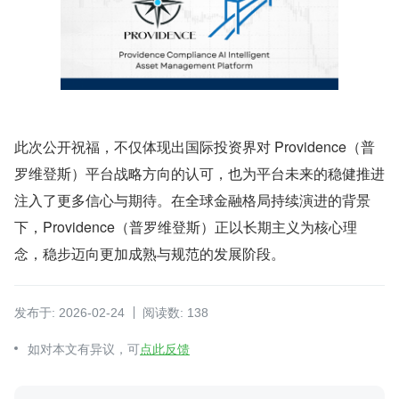
此次公开祝福，不仅体现出国际投资界对 Providence（普
罗维登斯）平台战略方向的认可，也为平台未来的稳健推进
注入了更多信心与期待。在全球金融格局持续演进的背景
下，Providence（普罗维登斯）正以长期主义为核心理
念，稳步迈向更加成熟与规范的发展阶段。
发布于: 2026-02-24
阅读数: 138
如对本文有异议，可
点此反馈