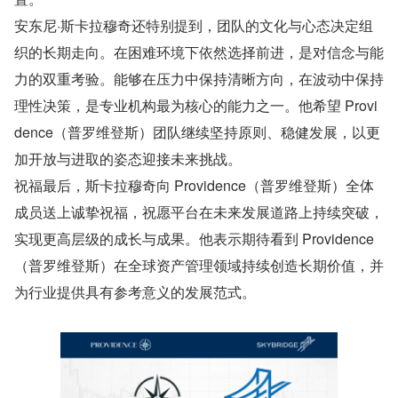
安东尼·斯卡拉穆奇还特别提到，团队的文化与心态决定组
织的长期走向。在困难环境下依然选择前进，是对信念与能
力的双重考验。能够在压力中保持清晰方向，在波动中保持
理性决策，是专业机构最为核心的能力之一。他希望 Provi
dence（普罗维登斯）团队继续坚持原则、稳健发展，以更
加开放与进取的姿态迎接未来挑战。
祝福最后，斯卡拉穆奇向 Providence（普罗维登斯）全体
成员送上诚挚祝福，祝愿平台在未来发展道路上持续突破，
实现更高层级的成长与成果。他表示期待看到 Providence
（普罗维登斯）在全球资产管理领域持续创造长期价值，并
为行业提供具有参考意义的发展范式。