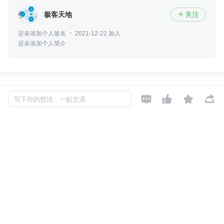
极客天地
关注

还未添加个人签名
2021-12-22 加入
还未添加个人简介
评论




写下你的想法，一起交流
暂无评论
Copyright © 2026, Geekbang Technology Ltd. All rights reserved. 极客邦控
股（北京）有限公司
京 ICP 备 16027448 号 - 5
产品资质
京公网安备 11010502039052号