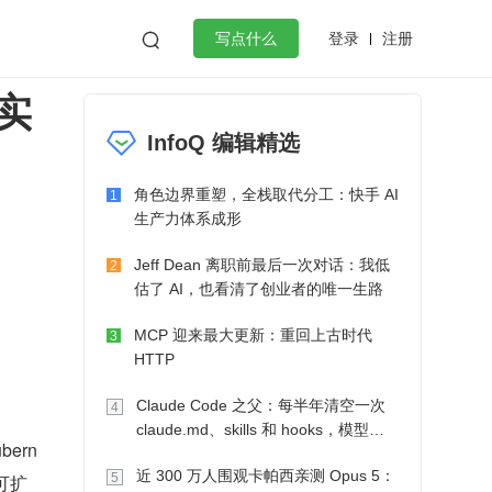
登录
注册

写点什么
级实
效工作
数据库
Python
音视频
InfoQ 编辑精选
golang
微服务架构
flutter
角色边界重塑，全栈取代分工：快手 AI
1
生产力体系成形
Jeff Dean 离职前最后一次对话：我低
2
估了 AI，也看清了创业者的唯一生路
MCP 迎来最大更新：重回上古时代
3
HTTP
Claude Code 之父：每半年清空一次
4
claude.md、skills 和 hooks，模型自
ern
己会想办法
近 300 万人围观卡帕西亲测 Opus 5：
5
可扩