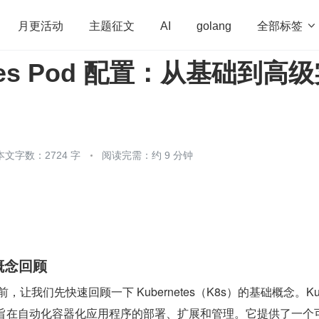
全部标签

月更活动
主题征文
AI
golang
etes Pod 配置：从基础到高
penHarmony
算法
学习方法
Web3.0
高
程序员
运维
深度思考
低代码
redis
本文字数：2724 字
阅读完需：约 9 分钟
础概念回顾
前，让我们先快速回顾一下 Kubernetes（K8s）的基础概念。Kub
台，旨在自动化容器化应用程序的部署、扩展和管理。它提供了一个