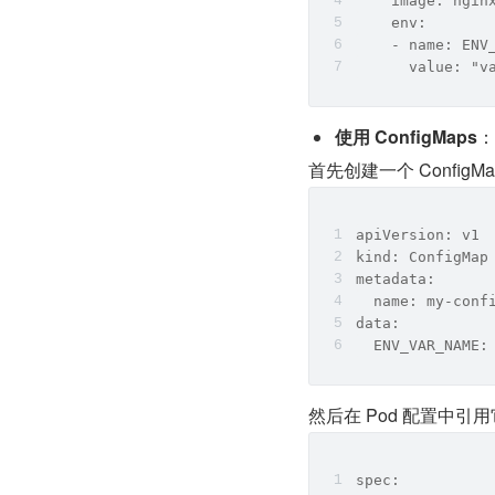
    image: ngin
    env:
    - name: ENV
      value: "v
使用 ConfigMaps
：
首先创建一个 ConfigM
apiVersion: v1
kind: ConfigMap
metadata:
  name: my-conf
data:
  ENV_VAR_NAME:
然后在 Pod 配置中引
spec: