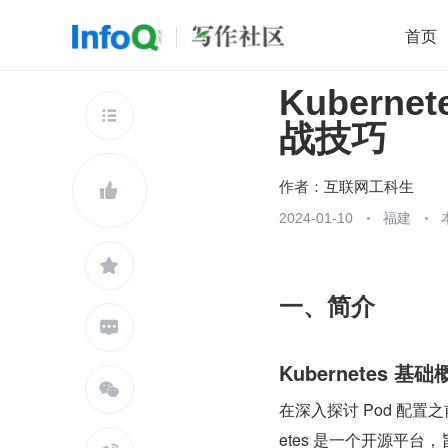
首页
Kubern
移动开发
Java
开源
架构
O

战技巧
前端
AI
大数据
团队管理
查看更多

作者：
互联网工科生

2024-01-10
福建

一、简介

Kubernetes 基

在深入探讨 Pod 配置之
etes 是一个开源平