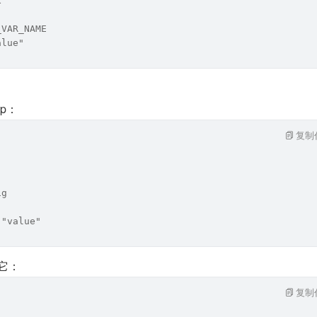
x
_VAR_NAME
alue"
ap：
复制
ig
 "value"
用它：
复制