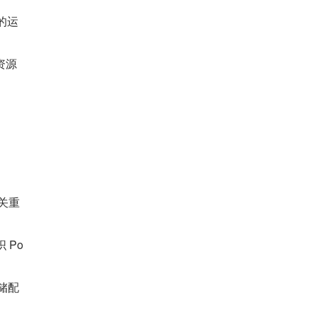
序的运
资源
至关重
 Po
储配