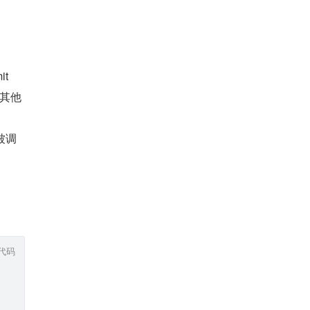
it
其他
被调
代码