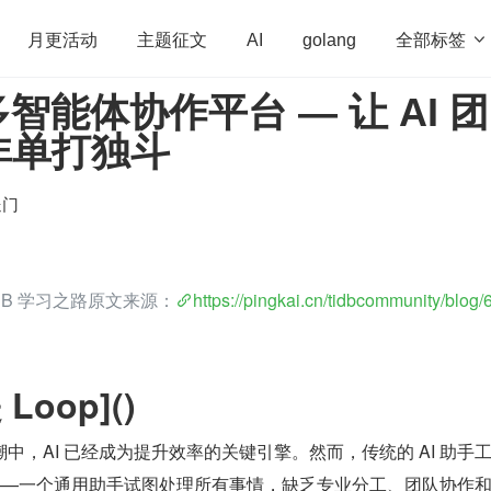
全部标签

月更活动
主题征文
AI
golang
I 多智能体协作平台 — 让 AI 
penHarmony
算法
学习方法
Web3.0
高
非单打独斗
程序员
运维
深度思考
低代码
redis
送门
iDB 学习之路原文来源：
https://pingkai.cn/tidbcommunity/blog/
oop]()
中，AI 已经成为提升效率的关键引擎。然而，传统的 AI 助手
式——一个通用助手试图处理所有事情，缺乏专业分工、团队协作