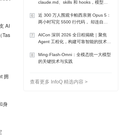
claude.md、skills 和 hooks，模型自
己会想办法
近 300 万人围观卡帕西亲测 Opus 5：
6
两小时写完 5500 行代码， 却连自己
AI 
写的游戏都玩不了
Tas
AICon 深圳 2026 全日程揭晓｜聚焦
7
Agent 工程化，构建可靠智能的技术路
径
Ming-Flash-Omni：全模态统一大模型
8
的关键技术与实践
t 拥
查看更多 InfoQ 精选内容 >
）和身
定