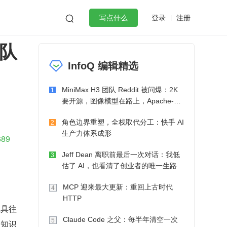
登录
注册

写点什么
团队
效工作
数据库
Python
音视频
InfoQ 编辑精选
golang
微服务架构
flutter
MiniMax H3 团队 Reddit 被问爆：2K
1
要开源，图像模型在路上，Apache-2.0
也在考虑了
角色边界重塑，全栈取代分工：快手 AI
2
生产力体系成形
689
Jeff Dean 离职前最后一次对话：我低
3
估了 AI，也看清了创业者的唯一生路
MCP 迎来最大更新：重回上古时代
4
HTTP
工具往
Claude Code 之父：每半年清空一次
5
和知识