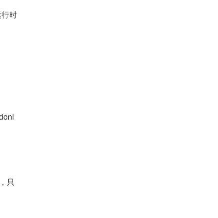
切换运行时
onl
么，只