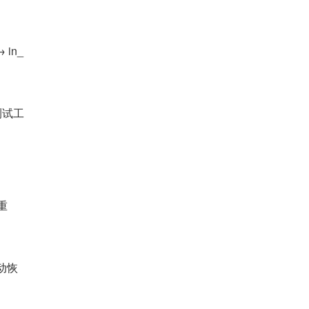
 in_
 测试工
重
自动恢