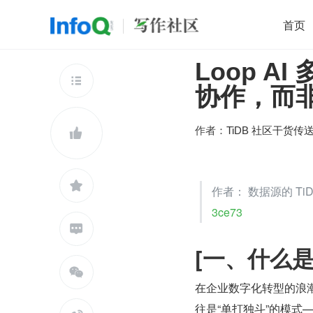
首页
Loop A
移动开发
Java
开源
架构
O

协作，而
前端
AI
大数据
团队管理
查看更多

作者：
TiDB 社区干货传


作者： 数据源的 T
3ce73

[一、什么是 L

在企业数字化转型的浪潮
往是“单打独斗”的模