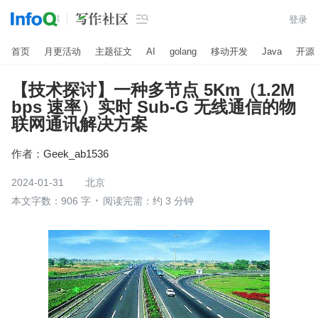

登录
首页
月更活动
主题征文
AI
golang
移动开发
Java
开源
【技术探讨】一种多节点 5Km（1.2M
bps 速率）实时 Sub-G 无线通信的物
联网通讯解决方案
作者：
Geek_ab1536
2024-01-31
北京
本文字数：906 字
阅读完需：约 3 分钟