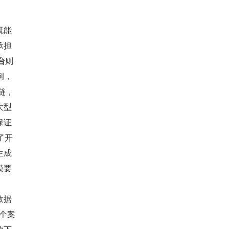
既能
承担
台
则
例，
链，
大型
保证
了开
生成
模要
数据
一个案