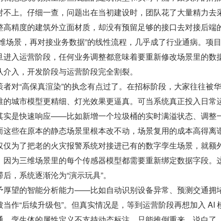
对不上。仔细一查，问题出在当初建设时，团队花了大量精力去
整高精度的建筑外立面材质，却没有预留足够的接口去对接后端
三维场景，再对接业务数据”的线性流程，几乎成了行业通病。项
旦进入运营阶段，任何业务调整都意味着要重新修改场景里的数
队介入，开发阶段与运营阶段完全割裂。
策者对“高保真渲染”的执念有点过了。在招标阶段，大家往往被
谁的城市模型更精细、灯光效果更逼真。可当系统真正投入日常
其实是快速响应——比如新增一个垃圾桶的实时满溢状态、调整
而这些在原本的静态场景里根本改不动，场景复用的成本高得离
仅仅为了把老的火灾报警系统对接进已有的数字孪生场景，就额
，因为三维场景里的每个传感器模型都需要重新绑定数据字段。
后，系统逐渐沦为“演示玩具”。
予厚望的智能分析能力——比如自动识别设备异常、预测交通拥
当作“后续升级包”。但真实情况是，等到运营阶段再想加入 AI 
通、孪生体的属性定义不支持动态标注，只能推倒重来。说白了