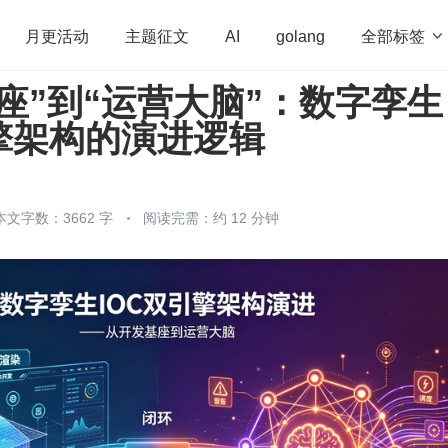
全部标签

月更活动
主题征文
AI
golang
座”到“运营大脑”：数字孪生
penHarmony
算法
学习方法
Web3.0
高
引擎架构的演进逻辑
程序员
运维
深度思考
低代码
redis
本文字数：3662 字
阅读完需：约 12 分钟