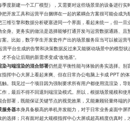
每季度新建一个工厂模型），又需要对这些场景里的设备进行实
种把开发工具和运营平台捆绑在一起的紧耦合方案很可能会成为
把三维引擎和数据分析硬塞进同一个界面，看起来统一，但一旦
动全身。更务实的做法是选择能够打通开发与运营数据通路、且
方案。比如，数字孪生开发套件产出的场景服务应当可以被运营
，而运营平台生成的告警和决策数据反过来又能驱动场景中的模型状
才不会让后期的新需求变成“改地基”。
渲染与端渲染的混合部署
仍然是平衡性能与体验的务实选择。别
指挥中心大屏上看起来爽、但在日常办公电脑上卡成 PPT 的
抵触。我见过一个项目因为强制要求所有用户都使用流渲染，导
工作，最后不得不回退到端渲染模式。所以，根据场景规模和使
混合部署，既能保证关键节点的视觉效果，又能兼顾轻量终端的
景服务器
本身具备极高的单机并发能力，对于日常业务桌面中屏
效的选择；只有面对超大规模指挥中心大屏或超高精度仿真时，