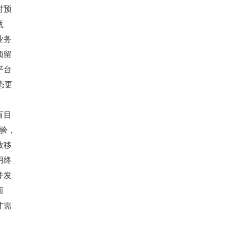
时预
瓶
业务
预留
平台
态更
盲目
体验，
致移
用终
并发
而
才需