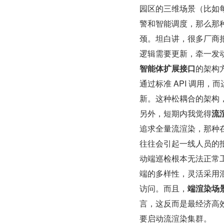
园区的三维场景（比如
警和智能调度，那么那
颈。坦白讲，很多厂商
逻辑需要更新，牵一发
智能体扩展接口
的架构
通过标准 API 调用
新。这种松耦合的架构，
另外，短期内我觉得
流
追求全量流渲染，那种在
往往会引起一线人员的
动端巡检根本无法正常
端的多样性，灵活采用
访问。而且，
端渲染场
言，这反而是最经济高
要启动流渲染集群。