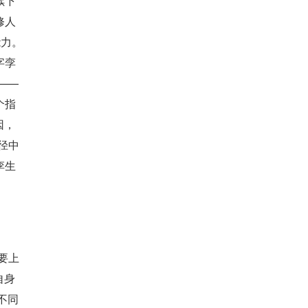
续下
修人
能力。
字孪
——
个指
因，
径中
孪生
要上
自身
不同