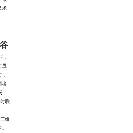
技术
裂谷
时，
时显
时，
两者
分
实时联
在三维
建。