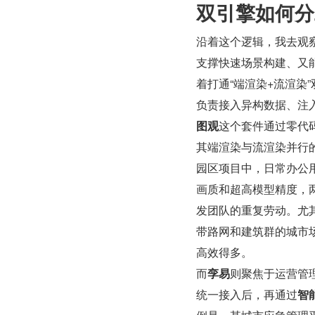
双引擎如何分
沿着这个逻辑，我去观
支撑快速场景构建、又
着打通“端渲染+流渲染
负责接入异构数据、注入
图观
这个套件通过零代
其端渲染与流渲染并行
园区项目中，日常办公
画质和超高模型精度，两
发团队的重复劳动。尤
带路网和建筑群的城市
高效得多。
而
孪易
则聚焦于运营管
统一接入后，再通过
智