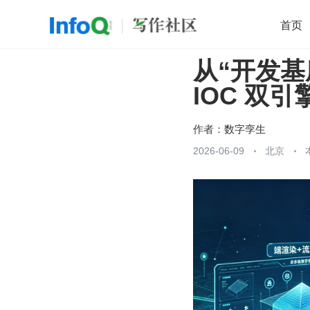
首页
从“开发基
移动开发
Java
开源
架构
O
IOC 双
前端
AI
大数据
团队管理
查看更多

作者：
数字孪生
2026-06-09
北京