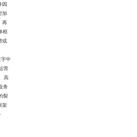
件因
时加
，再
单框
谱或
数字中
运营
、高
业务
的裂
框架
—