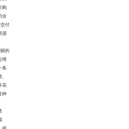
采购
的业
目交付
据源
华丽的
运维
一条
谱。
外花
这种
堵
模
，很