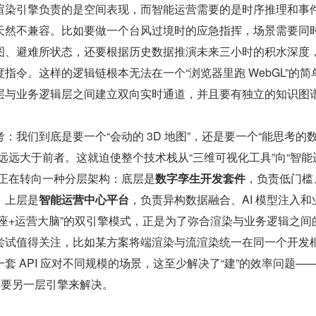
渲染引擎负责的是空间表现，而智能运营需要的是时序推理和事
天然不兼容。比如要做一个台风过境时的应急指挥，场景需要同
图、避难所状态，还要根据历史数据推演未来三小时的积水深度
指令。这样的逻辑链根本无法在一个“浏览器里跑 WebGL”的简
层与业务逻辑层之间建立双向实时通道，并且要有独立的知识图
：我们到底是要一个“会动的 3D 地图”，还是要一个“能思考的
远远大于前者。这就迫使整个技术栈从“三维可视化工具”向“智能
栈正在转向一种分层架构：底层是
数字孪生开发套件
，负责低门槛
；上层是
智能运营中心平台
，负责异构数据融合、AI 模型注入和
座+运营大脑”的双引擎模式，正是为了弥合渲染与业务逻辑之间
尝试值得关注，比如某方案将端渲染与流渲染统一在同一个开发
套 API 应对不同规模的场景，这至少解决了“建”的效率问题—
需要另一层引擎来解决。