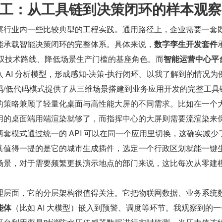
工：从工具链到决策闭环的样本观察
察行业内一些比较典型的工程实践。通用路径上，企业需要一套
能承载智能决策闭环的完整体系。具体来说，
数字孪生开发套件
”双技术路线、降低场景生产门槛的基座角色。而
智能运营中心平
 AI 分析模型，形成感知-决策-执行闭环。以我了解到的情况为
码/低代码模式提供了从三维场景搭建到业务应用开发的完整工具
的策略兼顾了轻量化桌面与高性能大屏的不同需求。比如在一个
用的桌面端用端渲染就够了，而指挥中心的大屏则需要流渲染来
套模式通过统一的 API 可以在同一个应用里切换，这确实减少
其值得一提的是它的城市生成插件，选定一个行政区划就能一键
场景，对于需要频繁更换演示地点的部门来说，这比每次从零建
理层面，它的分层架构很值得关注。它把物联网数据、业务系统
能体
（比如 AI 大模型）嵌入到预警、调度等环节。我观察到的