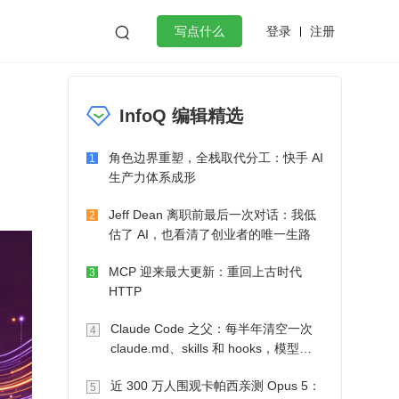
登录
注册

写点什么
效工作
数据库
Python
音视频
InfoQ 编辑精选
golang
微服务架构
flutter
角色边界重塑，全栈取代分工：快手 AI
1
生产力体系成形
Jeff Dean 离职前最后一次对话：我低
2
估了 AI，也看清了创业者的唯一生路
MCP 迎来最大更新：重回上古时代
3
HTTP
Claude Code 之父：每半年清空一次
4
claude.md、skills 和 hooks，模型自
己会想办法
近 300 万人围观卡帕西亲测 Opus 5：
5