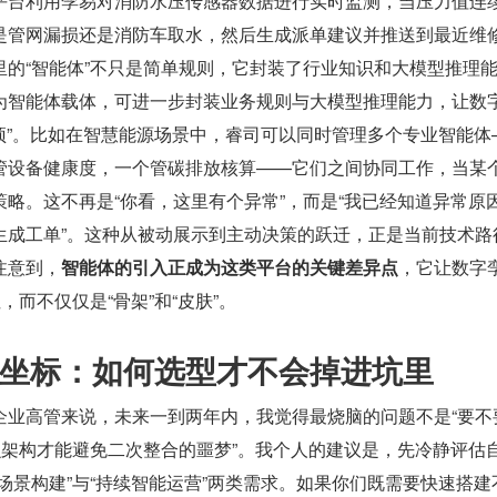
平台利用孪易对消防水压传感器数据进行实时监测，当压力值连
是管网漏损还是消防车取水，然后生成派单建议并推送到最近维
里的“智能体”不只是简单规则，它封装了行业知识和大模型推理
为智能体载体，可进一步封装业务规则与大模型推理能力，让数
干预”。比如在智慧能源场景中，睿司可以同时管理多个专业智能体
管设备健康度，一个管碳排放核算——它们之间协同工作，当某
略。这不再是“你看，这里有个异常”，而是“我已经知道异常原
生成工单”。这种从被动展示到主动决策的跃迁，正是当前技术路
注意到，
智能体的引入正成为这类平台的关键差异点
，它让数字
，而不仅仅是“骨架”和“皮肤”。
坐标：如何选型才不会掉进坑里
企业高管来说，未来一到两年内，我觉得最烧脑的问题不是“要不
么架构才能避免二次整合的噩梦”。我个人的建议是，先冷静评估
场景构建”与“持续智能运营”两类需求。如果你们既需要快速搭建