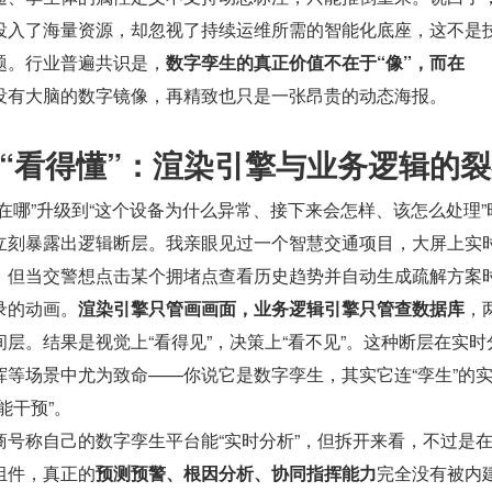
投入了海量资源，却忽视了持续运维所需的智能化底座，这不是
题。行业普遍共识是，
数字孪生的真正价值不在于“像”，而在
没有大脑的数字镜像，再精致也只是一张昂贵的动态海报。
到“看得懂”：渲染引擎与业务逻辑的
在哪”升级到“这个设备为什么异常、接下来会怎样、该怎么处理”
立刻暴露出逻辑断层。我亲眼见过一个智慧交通项目，大屏上实
，但当交警想点击某个拥堵点查看历史趋势并自动生成疏解方案
录的动画。
渲染引擎只管画画面，业务逻辑引擎只管查数据库
，
层。结果是视觉上“看得见”，决策上“看不见”。这种断层在实时
挥等场景中尤为致命——你说它是数字孪生，其实它连“孪生”的
能干预”。
商号称自己的数字孪生平台能“实时分析”，但拆开来看，不过是
组件，真正的
预测预警、根因分析、协同指挥能力
完全没有被内