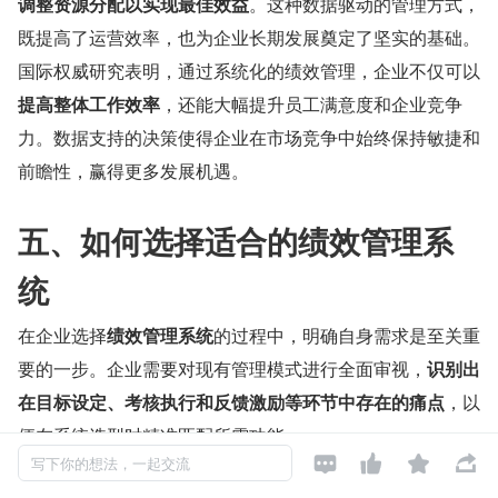
调整资源分配以实现最佳效益
。这种数据驱动的管理方式，
既提高了运营效率，也为企业长期发展奠定了坚实的基础。
国际权威研究表明，通过系统化的绩效管理，企业不仅可以
提高整体工作效率
，还能大幅提升员工满意度和企业竞争
力。数据支持的决策使得企业在市场竞争中始终保持敏捷和
前瞻性，赢得更多发展机遇。
五、如何选择适合的绩效管理系
统
在企业选择
绩效管理系统
的过程中，明确自身需求是至关重
要的一步。企业需要对现有管理模式进行全面审视，
识别出
在目标设定、考核执行和反馈激励等环节中存在的痛点
，以
便在系统选型时精准匹配所需功能。




写下你的想法，一起交流
系统功能的匹配程度直接关系到选型的成败。企业应关注各