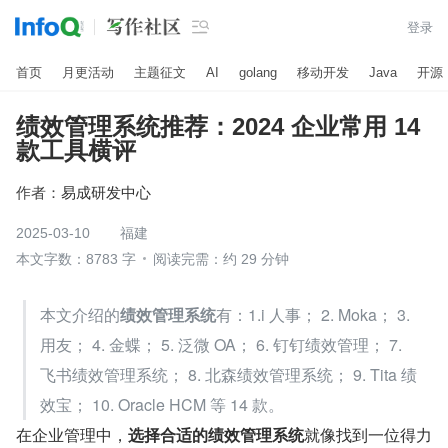

登录
首页
月更活动
主题征文
AI
golang
移动开发
Java
开源
绩效管理系统推荐：2024 企业常用 14
款工具横评
作者：
易成研发中心
2025-03-10
福建
本文字数：8783 字
阅读完需：约 29 分钟
本文介绍的
绩效管理系统
有：1.i 人事； 2. Moka； 3. 
用友； 4. 金蝶； 5. 泛微 OA； 6. 钉钉绩效管理； 7. 
飞书绩效管理系统； 8. 北森绩效管理系统； 9. Tita 绩
效宝； 10. Oracle HCM 等 14 款。
在企业管理中，
选择合适的绩效管理系统
就像找到一位得力