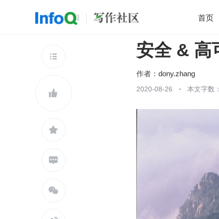
首页
安全 & 
移动开发
Java
开源
架构
O

前端
AI
大数据
团队管理
作者：
dony.zhang
查看更多
2020-08-26
本文字数：




