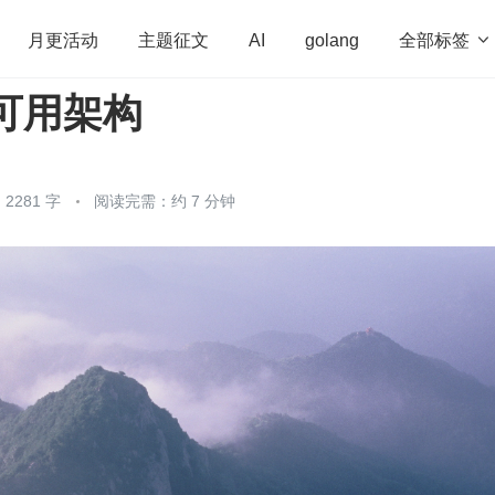
全部标签

月更活动
主题征文
AI
golang
高可用架构
penHarmony
算法
学习方法
Web3.0
高
程序员
运维
深度思考
低代码
redis
2281 字
阅读完需：约 7 分钟