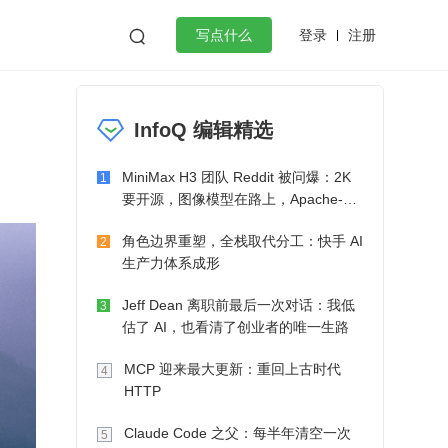
登录
注册

写点什么
效工作
数据库
Python
音视频
InfoQ 编辑精选
golang
微服务架构
flutter
MiniMax H3 团队 Reddit 被问爆：2K
1
要开源，图像模型在路上，Apache-2.0
也在考虑了
角色边界重塑，全栈取代分工：快手 AI
2
生产力体系成形
Jeff Dean 离职前最后一次对话：我低
3
估了 AI，也看清了创业者的唯一生路
MCP 迎来最大更新：重回上古时代
4
HTTP
Claude Code 之父：每半年清空一次
5