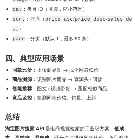
：类目 ID（可选，缩小范围）
cat
：排序（
/
/
sort
price_asc
price_desc
sales_de
）
sc
：分页（默认 1，最多 50 条）
page
四、典型应用场景
同款比价
：上传商品图 → 找全网最低价
商品溯源
：识别图片商品 → 查源头 / 同款
智能推荐
：图文 / 视频带货 → 匹配相似商品
竞品监控
：监测同款价格、销量、上新
总结
淘宝图片搜索 API
 是电商视觉检索的工业级方案，
低成
本、高精准、易集成
。适合快速搭建同款比价、商品溯源、