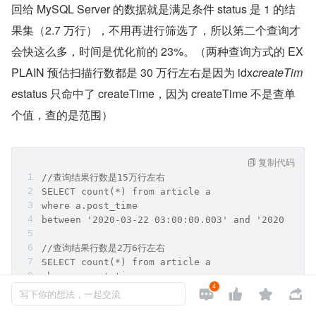
回给 MySQL Server 的数据就是满足条件 status 是 1 的结
果集（2.7 万行），不用再进行筛选了，所以第二个查询才
会快这么多，时间是优化前的 23%。（两种查询方式的 EX
PLAIN 预估扫描行数都是 30 万行左右是因为 idx
createTim
e
status 只命中了 createTime，因为 createTime 不是查单
个值，查的是范围）
复制代码
//查询结果行数是15万行左右
SELECT count(*) from article a 
where a.post_time 
between '2020-03-22 03:00:00.003' and '2020-04-2
//查询结果行数是2万6行左右
SELECT count(*) from article a 
where a.post_time 
4

between '2020-03-22 03:00:00.003' and '2020-04-2



写下你的想法，一起交流
and a.audit_status = 1