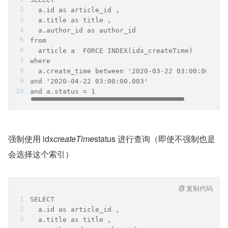
  a.id as article_id ,
  a.title as title ,
  a.author_id as author_id 
from
  article a  FORCE INDEX(idx_createTime)
where
  a.create_time between '2020-03-22 03:00:00.003
and '2020-04-22 03:00:00.003'
and a.status = 1
强制使用 idx
createTime
status 进行查询（即使不强制也是
会选择这个索引）
复制代码
SELECT
  a.id as article_id ,
  a.title as title ,