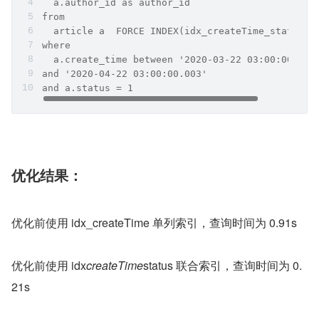
  a.author_id as author_id 
from
  article a  FORCE INDEX(idx_createTime_status)
where
  a.create_time between '2020-03-22 03:00:00.003
and '2020-04-22 03:00:00.003'
and a.status = 1
优化结果：
优化前使用 idx_createTime 单列索引，查询时间为 0.91s
优化前使用 idx
createTime
status 联合索引，查询时间为 0.
21s