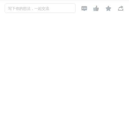
传统文化传承
：展示中国传统历法文化，增强文化自信




写下你的想法，一起交流
1.2 鸿蒙原生开发优势
高性能渲染
：ArkUI 声明式框架，UI 更新高效
原生组件丰富
：CalendarPicker、Grid 等组件开箱即用
分布式能力
：可扩展至多设备协同
安全可靠
：权限管理精细，数据存储安全
2. 项目架构与功能设计
2.1 架构设计
项目采用 MVVM 架构模式，分层清晰，职责明确：