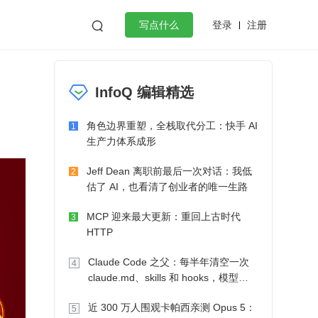
登录
注册

写点什么
效工作
数据库
Python
音视频
InfoQ 编辑精选
golang
微服务架构
flutter
角色边界重塑，全栈取代分工：快手 AI
1
生产力体系成形
Jeff Dean 离职前最后一次对话：我低
2
估了 AI，也看清了创业者的唯一生路
MCP 迎来最大更新：重回上古时代
3
HTTP
Claude Code 之父：每半年清空一次
4
claude.md、skills 和 hooks，模型自
己会想办法
近 300 万人围观卡帕西亲测 Opus 5：
5