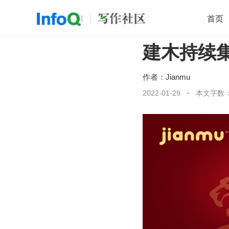
首页
建木持续集成
移动开发
Java
开源
架构
O
前端
AI
大数据
团队管理
作者：
Jianmu
查看更多
2022-01-29
本文字数：
