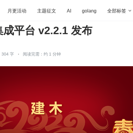
全部标签

月更活动
主题征文
AI
golang
平台 v2.2.1 发布
penHarmony
算法
学习方法
Web3.0
高
程序员
运维
深度思考
低代码
redis
304 字
阅读完需：约 1 分钟