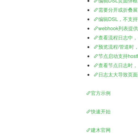
编辑DSL页面弹
需要分开或折叠展
编辑DSL，不支持\
webhook列表提
查看流程日志中，
预览流程/管道时
节点启动支持hos
查看节点日志时，
日志太大导致页面
官方示例
快速开始
建木官网