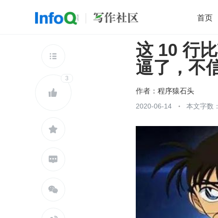
首页
这 10 
移动开发
Java
开源
架构
O

逼了，不
前端
AI
大数据
团队管理
3
查看更多

作者：
程序猿石头

2020-06-14
本文字数：


