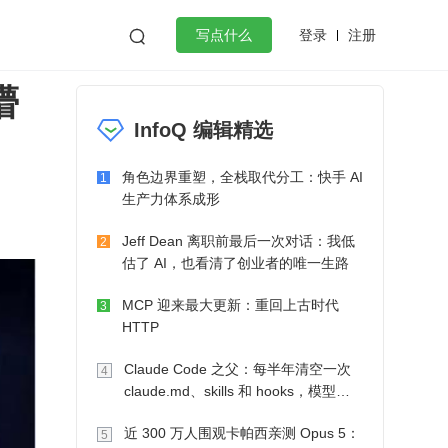
登录
注册

写点什么
懵
效工作
数据库
Python
音视频
InfoQ 编辑精选
golang
微服务架构
flutter
角色边界重塑，全栈取代分工：快手 AI
1
生产力体系成形
Jeff Dean 离职前最后一次对话：我低
2
估了 AI，也看清了创业者的唯一生路
MCP 迎来最大更新：重回上古时代
3
HTTP
Claude Code 之父：每半年清空一次
4
claude.md、skills 和 hooks，模型自
己会想办法
近 300 万人围观卡帕西亲测 Opus 5：
5