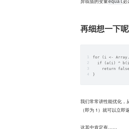
异或值的变量
必
equal
再细想一下呢
for (i <- Array
  if (a(i) ^ b(
    return fals
}
我们常常讲性能优化，
（即为 1）就可以立即
这其中肯定有……