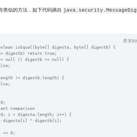
也有类似的方法，如下代码摘自 
java.security.MessageDig
复制
oolean isEqual(byte[] digesta, byte[] digestb) {
== digestb) return true;
== null || digestb == null) {
alse;
length != digestb.length) {
alse;
 0;
tant comparison
 0; i < digesta.length; i++) {
= digesta[i] ^ digestb[i];
t == 0;