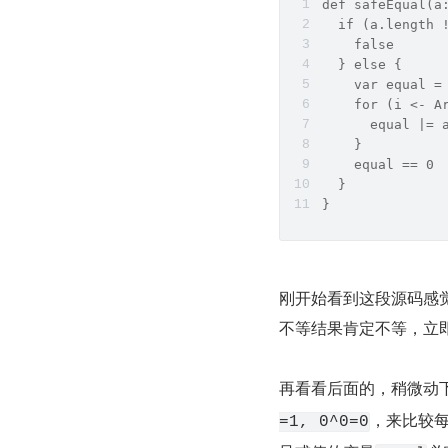
def safeEqual(a
  if (a.length 
    false
  } else {
    var equal =
    for (i <- A
      equal |= 
    }
    equal == 0
  }
}
刚开始看到这段源码感
不等结果肯定不等，立
再看看后面的，稍微动
，来比较
=1, 0^0=0