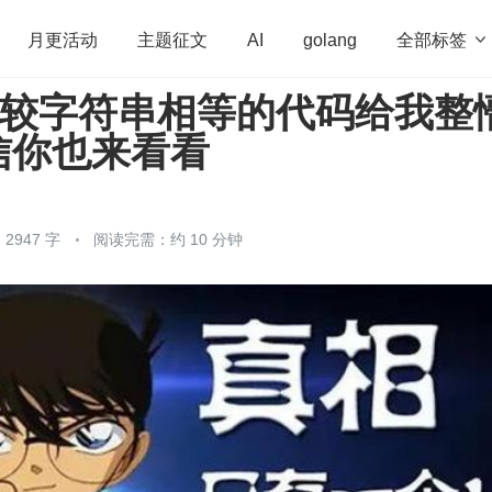
全部标签

月更活动
主题征文
AI
golang
行比较字符串相等的代码给我整
penHarmony
算法
学习方法
Web3.0
高
信你也来看看
程序员
运维
深度思考
低代码
redis
2947 字
阅读完需：约 10 分钟