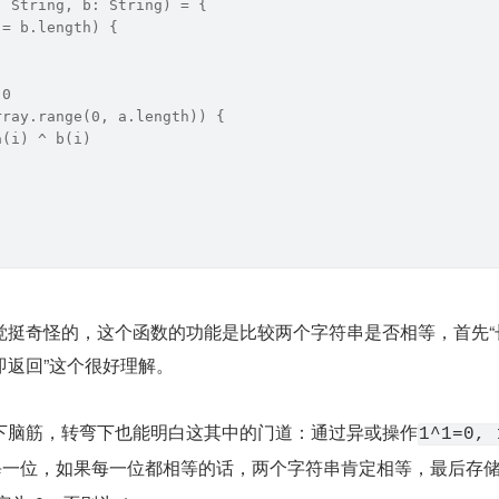
: String, b: String) = {
!= b.length) {
 0
rray.range(0, a.length)) {
a(i) ^ b(i)
觉挺奇怪的，这个函数的功能是比较两个字符串是否相等，首先“
即返回”这个很好理解。
下脑筋，转弯下也能明白这其中的门道：通过异或操作
1^1=0, 
每一位，如果每一位都相等的话，两个字符串肯定相等，最后存