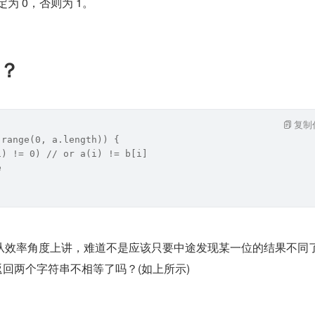
定为 0，否则为 1。
？
复制
.range(0, a.length)) {
i) != 0) // or a(i) != b[i]
e
从效率角度上讲，难道不是应该只要中途发现某一位的结果不同
返回两个字符串不相等了吗？(如上所示) 