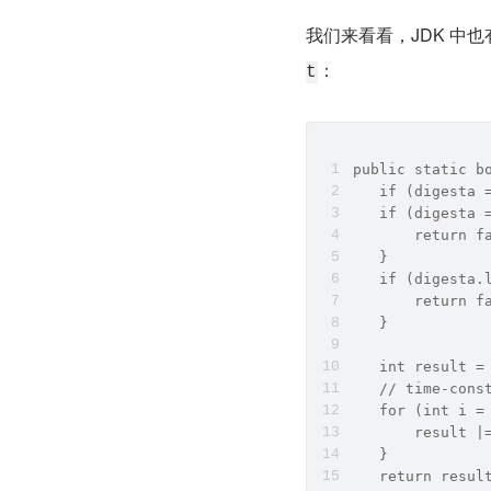
我们来看看，JDK 中
：
t
public static b
   if (digesta 
   if (digesta 
       return f
   }
   if (digesta.
       return f
   }
   int result =
   // time-cons
   for (int i =
       result |
   }
   return resul