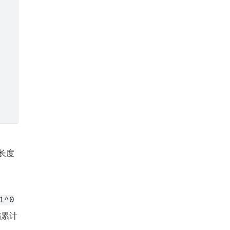
长度
1^0
储累计