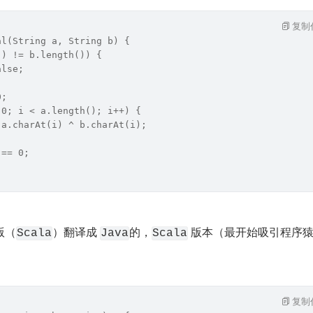
复制
al(String a, String b) {
() != b.length()) {
alse;
0;
 0; i < a.length(); i++) {
 a.charAt(i) ^ b.charAt(i);
 == 0;
版（
）翻译成 
的，
 版本（最开始吸引程序
Scala
Java
Scala
复制