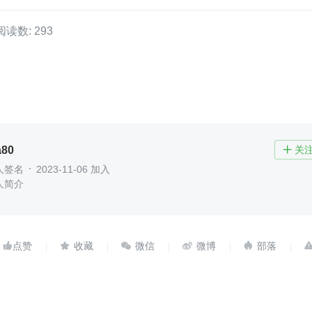
阅读数: 293
a80
关

人签名
2023-11-06 加入
人简介




