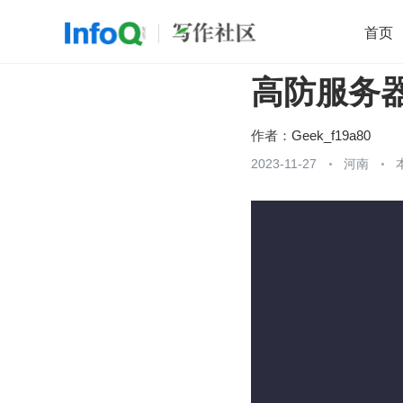
首页
高防服务
移动开发
Java
开源
架构
O
前端
AI
大数据
团队管理
作者：
Geek_f19a80
查看更多
2023-11-27
河南
