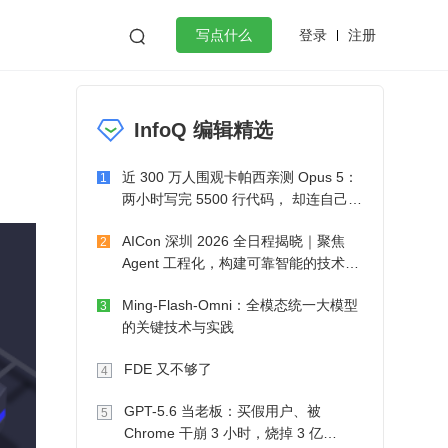
登录
注册

写点什么
效工作
数据库
Python
音视频
InfoQ 编辑精选
golang
微服务架构
flutter
近 300 万人围观卡帕西亲测 Opus 5：
1
两小时写完 5500 行代码， 却连自己写
的游戏都玩不了
AICon 深圳 2026 全日程揭晓｜聚焦
2
Agent 工程化，构建可靠智能的技术路
径
Ming-Flash-Omni：全模态统一大模型
3
的关键技术与实践
FDE 又不够了
4
GPT-5.6 当老板：买假用户、被
5
Chrome 干崩 3 小时，烧掉 3 亿