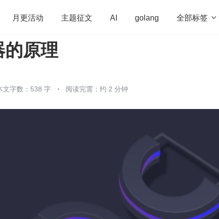
全部标签

月更活动
主题征文
AI
golang
器的原理
penHarmony
算法
学习方法
Web3.0
高
程序员
运维
深度思考
低代码
redis
本文字数：538 字
阅读完需：约 2 分钟