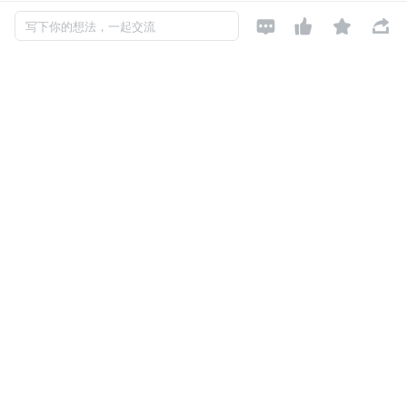
境，点击即可进入网站，它可以在同一界面切换 ChatGP




写下你的想法，一起交流
T、Claude、Gemini、Grok 等模型，适合把同一份文档交
给不同模型做摘要、风险识别和输出对照。正式流程里，我
最终把 Claude 放在主审前的“结构化初审”位置。
这篇文章不讨论哪个模型“最好”，也不建议把 AI 当成合规
负责人。更准确地说，我想复盘的是：
如何用 Claude Opu
s 4.8 低门槛搭建一套可追溯、可复核、可落地的合规材料
初审工作流
。
一次翻车：AI 把“风险提示”写成
了“风险结论”