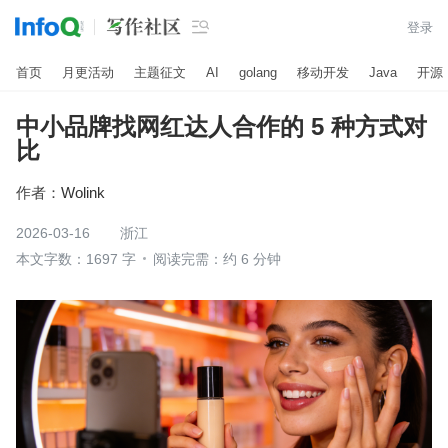

登录
首页
月更活动
主题征文
AI
golang
移动开发
Java
开源
中小品牌找网红达人合作的 5 种方式对
比
作者：
Wolink
2026-03-16
浙江
本文字数：1697 字
阅读完需：约 6 分钟