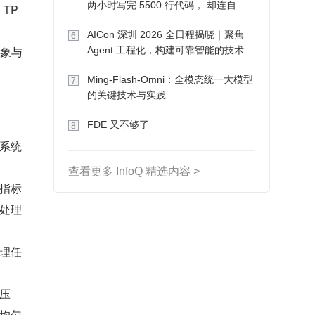
两小时写完 5500 行代码， 却连自己
TP
写的游戏都玩不了
AICon 深圳 2026 全日程揭晓｜聚焦
6
对象与
Agent 工程化，构建可靠智能的技术路
径
Ming-Flash-Omni：全模态统一大模型
7
的关键技术与实践
FDE 又不够了
8
系统
查看更多 InfoQ 精选内容 >
指标
处理
理任
压
均匀