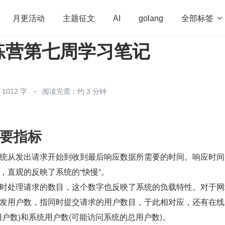
全部标签

月更活动
主题征文
AI
golang
练营第七周学习笔记
penHarmony
算法
学习方法
Web3.0
高
程序员
运维
深度思考
低代码
redis
012 字
阅读完需：约 3 分钟
要指标
统从发出请求开始到收到最后响应数据所需要的时间。响应时间
，直观的反映了系统的“快慢”。
时处理请求的数目，这个数字也反映了系统的负载特性。对于网
发用户数，指同时提交请求的用户数目，于此相对应，还有在线
用户数)和系统用户数(可能访问系统的总用户数)。