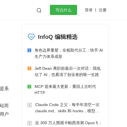
登录
注册

写点什么
效工作
数据库
Python
音视频
InfoQ 编辑精选
golang
微服务架构
flutter
角色边界重塑，全栈取代分工：快手 AI
1
生产力体系成形
Jeff Dean 离职前最后一次对话：我低
2
估了 AI，也看清了创业者的唯一生路
MCP 迎来最大更新：重回上古时代
3
是系
HTTP
站而
Claude Code 之父：每半年清空一次
4
claude.md、skills 和 hooks，模型自
用户
己会想办法
近 300 万人围观卡帕西亲测 Opus 5：
5