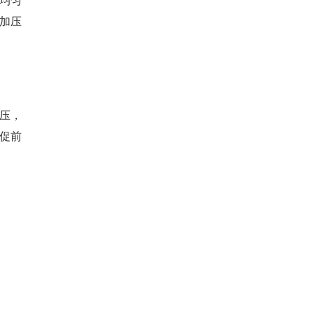
加压
压，
促前