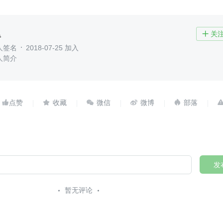
里
关

人签名
2018-07-25 加入
人简介





发
暂无评论