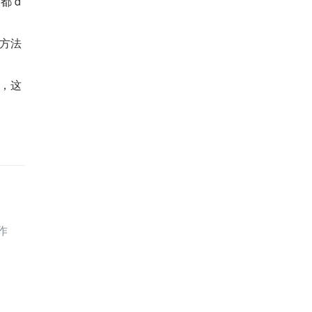
都 d
方法
e，这
作