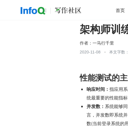
首页
架构师训
移动开发
Java
开源
架构
O
前端
AI
大数据
团队管理
作者：
一马行千里
查看更多
2020-11-08
本文字数：1

性能测试的主
响应时间：
指应用系
统最重要的性能指标
并发数：
系统能够同
言，并发数即系统并
数(当前登录系统的