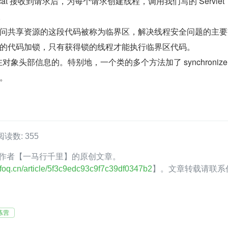
omcat 接收到请求后，为每个请求创建线程，调用我们写的 Servlet  
法。
问共享资源的这段代码被称为临界区，解决线程安全问题的主要
的代码加锁，只有获得锁的线程才能执行临界区代码。
在对象头部信息的。特别地，一个类的多个方法加了 synchroniz
。
阅读数: 355
foQ 作者【一马行千里】的原创文章。
.infoq.cn/article/5f3c9edc93c9f7c39df0347b2
】。文章转载请联系
练营