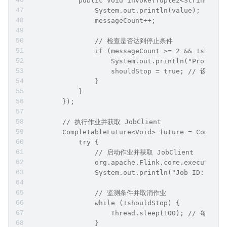
            public void invoke(Tuple2<String, In
                System.out.println(value);
                messageCount++;
                // 检查是否达到停止条件
                if (messageCount >= 2 && !should
                    System.out.println("Processe
                    shouldStop = true; // 
                }
            }
        });
        // 执行作业并获取 JobClient
        CompletableFuture<Void> future = Complet
            try {
                // 启动作业并获取 JobClient
                org.apache.Flink.core.execution.
                System.out.println("Job ID: " + 
                // 监测条件并取消作业
                while (!shouldStop) {
                    Thread.sleep(100); // 每1
                }