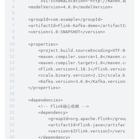
         xsi:schemaLocation="http://maven.apache
    <modelVersion>4.0.0</modelVersion>
    <groupId>com.example</groupId>
    <artifactId>Flink-Kafka-demo</artifactId>
    <version>1.0-SNAPSHOT</version>
    <properties>
        <project.build.sourceEncoding>UTF-8</pro
        <maven.compiler.source>1.8</maven.compil
        <maven.compiler.target>1.8</maven.compil
        <Flink.version>1.18.1</Flink.version>
        <scala.binary.version>2.12</scala.binary
        <Kafka.version>3.6.0</Kafka.version>
    </properties>
    <dependencies>
        <!-- Flink核心依赖 -->
        <dependency>
            <groupId>org.apache.Flink</groupId>
            <artifactId>Flink-java</artifactId>
            <version>${Flink.version}</version>
        </dependency>