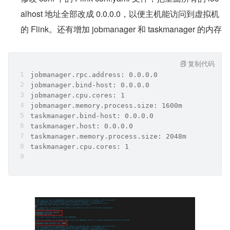
alhost 地址全部改成 0.0.0.0，以便主机能访问到虚拟机
的 Flink。还有增加 jobmanager 和 taskmanager 的内存
复制代码
jobmanager.rpc.address: 0.0.0.0
jobmanager.bind-host: 0.0.0.0
jobmanager.cpu.cores: 1
jobmanager.memory.process.size: 1600m
taskmanager.bind-host: 0.0.0.0
taskmanager.host: 0.0.0.0
taskmanager.memory.process.size: 2048m
taskmanager.cpu.cores: 1