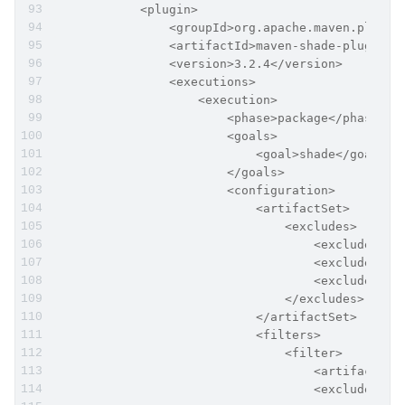
            <plugin>
                <groupId>org.apache.maven.plugin
                <artifactId>maven-shade-plugin</
                <version>3.2.4</version>
                <executions>
                    <execution>
                        <phase>package</phase>
                        <goals>
                            <goal>shade</goal>
                        </goals>
                        <configuration>
                            <artifactSet>
                                <excludes>
                                    <exclude>org
                                    <exclude>com
                                    <exclude>org
                                </excludes>
                            </artifactSet>
                            <filters>
                                <filter>
                                    <artifact>*:
                                    <excludes>