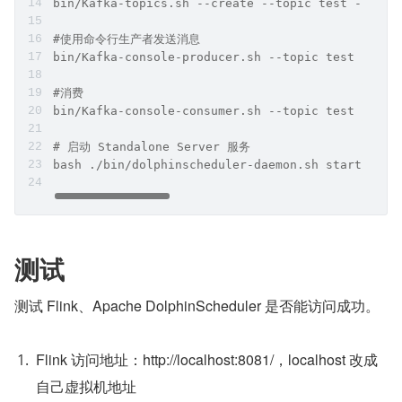
bin/Kafka-topics.sh --create --topic test --boot
#使用命令行生产者发送消息
bin/Kafka-console-producer.sh --topic test --boo
#消费
bin/Kafka-console-consumer.sh --topic test --fro
# 启动 Standalone Server 服务
bash ./bin/dolphinscheduler-daemon.sh start stan
测试
测试 Flink、Apache DolphinScheduler 是否能访问成功。
Flink 访问地址：http://localhost:8081/，localhost 改成
自己虚拟机地址