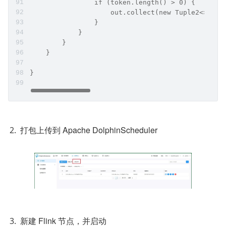
                if (token.length() > 0) {
                    out.collect(new Tuple2<>(tok
                }
            }
        }
    }
}
打包上传到 Apache DolphinScheduler
新建 Flink 节点，并启动