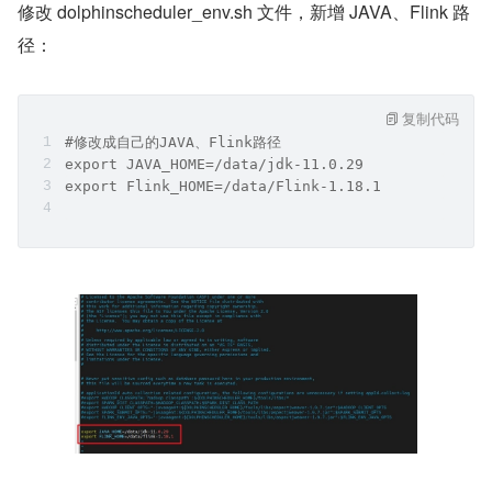
修改 dolphinscheduler_env.sh 文件，新增 JAVA、Flink 路
径：
复制代码
#修改成自己的JAVA、Flink路径
export JAVA_HOME=/data/jdk-11.0.29
export Flink_HOME=/data/Flink-1.18.1