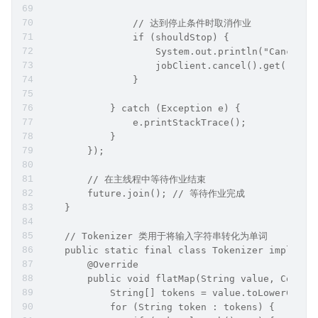
                // 达到停止条件时取消作业
                if (shouldStop) {
                    System.out.println("Cancelli
                    jobClient.cancel().get(); 
                }
            } catch (Exception e) {
                e.printStackTrace();
            }
        });
        // 在主线程中等待作业结束
        future.join(); // 等待作业完成
    }
    // Tokenizer 类用于将输入字符串转化为单词
    public static final class Tokenizer implemen
        @Override
        public void flatMap(String value, Collec
            String[] tokens = value.toLowerCase(
            for (String token : tokens) {