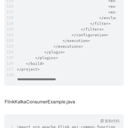
                                        <exclude
                                        <exclude
                                        <exclude
                                    </excludes>
                                </filter>
                            </filters>
                        </configuration>
                    </execution>
                </executions>
            </plugin>
        </plugins>
    </build>
</project>
FlinkKafkaConsumerExample.java
复制代码
import org.apache.Flink.api.common.functions.Fla