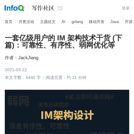

登录
首页
月更活动
主题征文
AI
golang
移动开发
Java
开源
一套亿级用户的 IM 架构技术干货 (下
篇)：可靠性、有序性、弱网优化等
作者：
JackJiang
2021-03-22
本文字数：6440 字
阅读完需：约 21 分钟