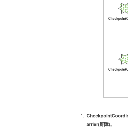
CheckpointCoo
arrier(屏障)。