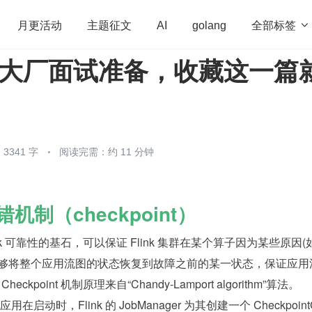
全部标签

月更活动
主题征文
AI
golang
 进入大厂面试准备，收藏这一篇
penHarmony
算法
学习方法
Web3.0
高
程序员
运维
深度思考
低代码
redis
3341 字
阅读完需：约 11 分钟
的容错机制（checkpoint）
 Flink 可靠性的基石，可以保证 Flink 集群在某个算子因为某些原因(
能够将整个应用流图的状态恢复到故障之前的某一状态，保证应用
eckpoint 机制原理来自“Chandy-Lamport algorithm”算法。
的应用在启动时，Flink 的 JobManager 为其创建一个 Checkpoint