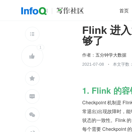
首页
Flink
移动开发
Java
开源
架构
O

够了
前端
AI
大数据
团队管理
1
查看更多

作者：
五分钟学大数据

2021-07-08
本文字数：

1. Flink 

Checkpoint 机制是
常退出)出现故障时，

状态的一致性。Flink 的 Ch
每个需要 Checkpoint 