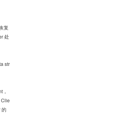
时恢复
r 处
 str
nt，
lie
 的