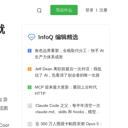
登录
注册

写点什么
就
效工作
数据库
Python
音视频
InfoQ 编辑精选
golang
微服务架构
flutter
角色边界重塑，全栈取代分工：快手 AI
1
生产力体系成形
Jeff Dean 离职前最后一次对话：我低
2
估了 AI，也看清了创业者的唯一生路
MCP 迎来最大更新：重回上古时代
3
HTTP
如 异
Claude Code 之父：每半年清空一次
4
流图
claude.md、skills 和 hooks，模型自
己会想办法
近 300 万人围观卡帕西亲测 Opus 5：
Coor
5