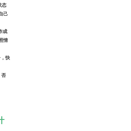
状态
告自己
作成
快照情
子，快
 否
什