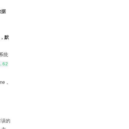
数据
。
关，默
的系统
.62
me，
有误的