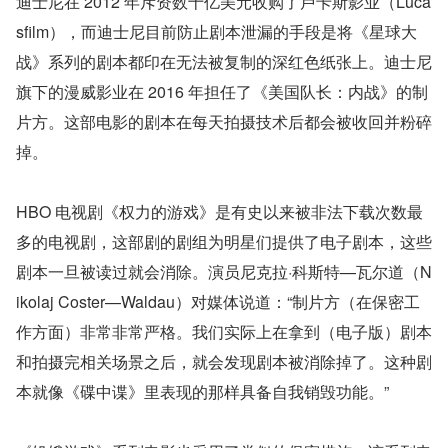
迪士尼在 2012 年斥资数十亿美元收购了卢卡斯影业（Luca
sfilm），而迪士尼目前防止剧本泄漏的手段是将《星球大
战》系列的剧本都印在无法被复制的深红色纸张上。迪士尼
旗下的漫威影业在 2016 年担任了《美国队长：内战》的制
片方。这部电影的剧本在每天拍摄技术后都会被收回并粉碎
掉。
HBO 电视剧《权力的游戏》是有史以来被非法下载次数最
多的电视剧，这部剧的剧组为明星们提供了电子剧本，这些
剧本一旦被读过就会消除。演员尼克拉·科斯特—瓦尔道（N
ikolaj Coster—Waldau）对媒体说道：“制片方（在保密工
作方面）非常非常严格。我们实际上在拿到（电子版）剧本
和拍摄完相关场景之后，就会发现剧本被消除掉了。这种剧
本就像《碟中谍》里表现的那样具备自我销毁功能。”