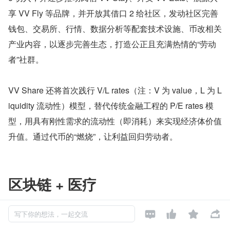
享 VV Fly 等品牌，并开放其借口 2 给社区，发动社区完善
钱包、交易所、行情、数据分析等配套技术设施、币改相关
产业内容，以逐步完善生态，打造公正且充满热情的“劳动
者”社群。
VV Share 还将首次践行 V/L rates（注：V 为 value，L 为 L
iquidity 流动性）模型，替代传统金融工程的 P/E rates 模
型，用具有刚性需求的流动性（即消耗）来实现经济体价值
升值。通过代币的“燃烧”，让利益回归劳动者。
区块链 + 医疗




写下你的想法，一起交流
案例：沃尔玛取得以区块链记录病例之专利