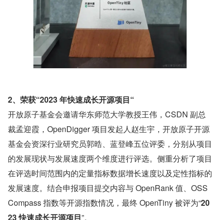
2、荣获“2023 年快速成长开源项目“
开放原子基金会邀请华东师范大学教授王伟，CSDN 副总
裁孟迎霞，OpenDigger 项目发起人赵生宇，开放原子开源
基金会资深行业研究员郭晧、蓝登峰五位评委，分别从项目
的发展现状与发展速度两个维度进行评选。侧重分析了项目
在评选时间范围内的定量指标数据增长速度以及定性指标的
发展速度。结合申报项目提交内容与 OpenRank 值、OSS 
Compass 指数等开源指数情况，最终 OpenTiny 被评为“
20
23 快速成长开源项目
”。