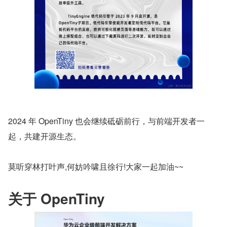
2024 年 OpenTiny 也会继续砥砺前行，与前端开发者一
起，共建开源生态。
莫听穿林打叶声,何妨吟啸且徐行!大家一起加油~~
关于 OpenTiny