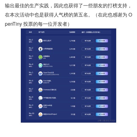
输出最佳的生产实践，因此也获得了一些朋友的打榜支持，
在本次活动中也是获得人气榜的第五名。（在此也感谢为 O
penTiny 投票的每一位开发者）