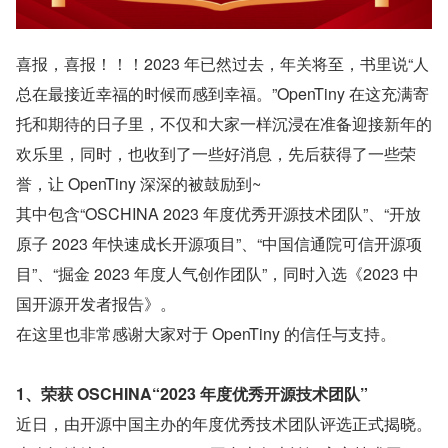
喜报，喜报！！！2023 年已然过去，年关将至，书里说“人
总在最接近幸福的时候而感到幸福。”OpenTiny 在这充满寄
托和期待的日子里，不仅和大家一样沉浸在准备迎接新年的
欢乐里，同时，也收到了一些好消息，先后获得了一些荣
誉，让 OpenTiny 深深的被鼓励到~
其中包含“OSCHINA 2023 年度优秀开源技术团队”、“开放
原子 2023 年快速成长开源项目”、“中国信通院可信开源项
目”、“掘金 2023 年度人气创作团队”，同时入选《2023 中
国开源开发者报告》。
在这里也非常感谢大家对于 OpenTiny 的信任与支持。
1、荣获 OSCHINA“2023 年度优秀开源技术团队”
近日，由开源中国主办的年度优秀技术团队评选正式揭晓。