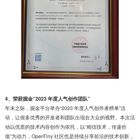
4、荣获掘金“2023 年度人气创作团队”
年末之际，掘金平台举办“2023 年度人气创作者榜单”活
动，让很多优秀的开发者和团队出现在大众的视野。本次活
动以优质的技术内容创作为依托，以“相信技术，传递价
值”为动力，OpenTiny 社区也是持续分享前沿的技术创新，