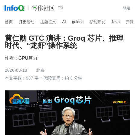

登录
首页
月更活动
主题征文
AI
golang
移动开发
Java
开源
黄仁勋 GTC 演讲：Groq 芯片、推理
时代、“龙虾”操作系统
作者：
GPU算力
2026-03-18
北京
本文字数：987 字
阅读完需：约 3 分钟