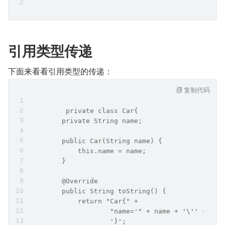
引用类型传递
下面来看看引用类型的传递：
复制代码
	 private class Car{
        private String name;
        public Car(String name) {
            this.name = name;
        }
        @Override
        public String toString() {
            return "Car{" +
                    "name='" + name + '\'' +
                    '}';