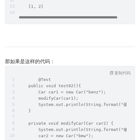
    [1, 2]
那如果是这样的代码：
复制代码
	@Test
    public void test02(){
        Car car1 = new Car("benz");
        modifyCar(car1);
        System.out.println(String.format("最终结果
    }
    private void modifyCar(Car car2) {
        System.out.println(String.format("修改之前
        car2 = new Car("bmw");