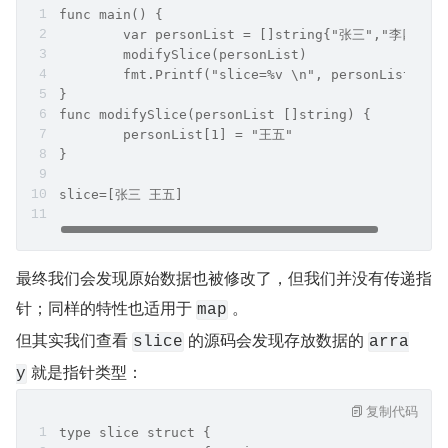
func main() {
	var personList = []string{"张三","李四"}
	modifySlice(personList)
	fmt.Printf("slice=%v \n", personList)
}
func modifySlice(personList []string) {
	personList[1] = "王五"
}
slice=[张三 王五]
最终我们会发现原始数据也被修改了，但我们并没有传递指
针；同样的特性也适用于 
 。
map
但其实我们查看 
 的源码会发现存放数据的 
slice
arra
 就是指针类型：
y
复制代码
type slice struct {