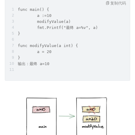
复制代码
func main() {
	a :=10
	modifyValue(a)
	fmt.Printf("最终 a=%v", a)
}
func modifyValue(a int) {
	a = 20
}
输出：最终 a=10