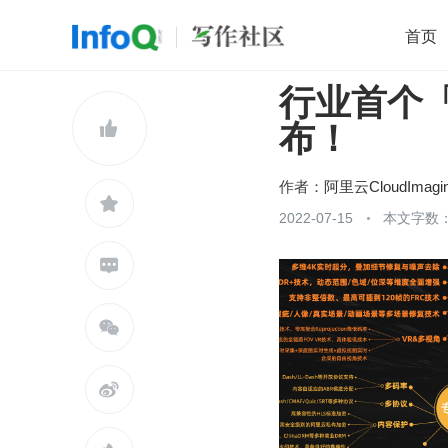
首页
行业首个
移动开发
Java
开源
架构
O

布！
前端
AI
大数据
团队管理
查看更多

作者：
阿里云CloudImagi

2022-07-15
本文字数：


