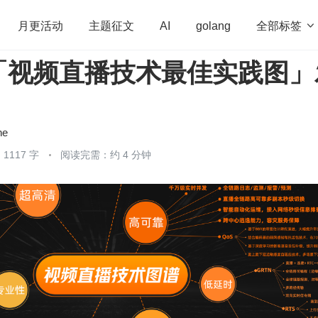
全部标签

月更活动
主题征文
AI
golang
「视频直播技术最佳实践图」
penHarmony
算法
学习方法
Web3.0
高
程序员
运维
深度思考
低代码
redis
ne
1117 字
阅读完需：约 4 分钟