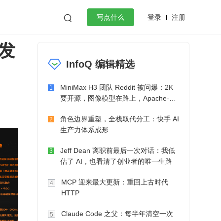
登录
注册

写点什么
发
效工作
数据库
Python
音视频
InfoQ 编辑精选
golang
微服务架构
flutter
MiniMax H3 团队 Reddit 被问爆：2K
1
要开源，图像模型在路上，Apache-2.0
也在考虑了
角色边界重塑，全栈取代分工：快手 AI
2
生产力体系成形
Jeff Dean 离职前最后一次对话：我低
3
估了 AI，也看清了创业者的唯一生路
MCP 迎来最大更新：重回上古时代
4
HTTP
Claude Code 之父：每半年清空一次
5