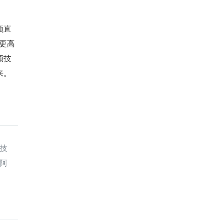
频直
更高
频技
来。
技
阿