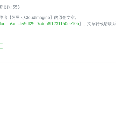
阅读数: 553
Q 作者【阿里云CloudImagine】的原创文章。
.infoq.cn/article/5df25c9cdda8f1231150ee10b
】。文章转载请联
播
dImagine
关

I」的技术实践。
2020-10-20 加入
人简介




