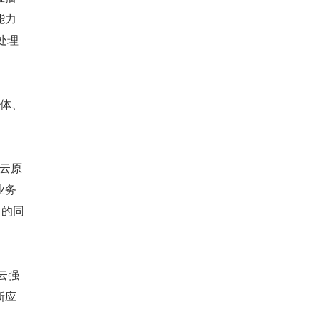
能力
处理
一体、
；云原
业务
力的同
云强
新应