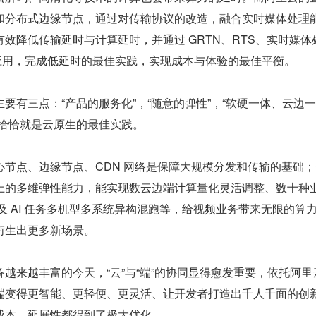
和分布式边缘节点，通过对传输协议的改造，融合实时媒体处理
效降低传输延时与计算延时，并通过 GRTN、RTS、实时媒体
术应用，完成低延时的最佳实践，实现成本与体验的最佳平衡。
要有三点：“产品的服务化”，“随意的弹性”，“软硬一体、云边
术恰恰就是云原生的最佳实践。
心节点、边缘节点、CDN 网络是保障大规模分发和传输的基础
上的多维弹性能力，能实现数云边端计算量化灵活调整、数十种
输及 AI 任务多机型多系统异构混跑等，给视频业务带来无限的算
衍生出更多新场景。
越来越丰富的今天，“云”与“端”的协同显得愈发重要，依托阿里
端变得更智能、更轻便、更灵活、让开发者打造出千人千面的创
成本、延展性都得到了极大优化。