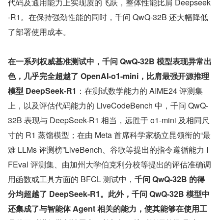
代码及通用能力上实现质的飞跃，整体性能比肩 Deepseek
-R1。在保持强劲性能的同时，千问 QwQ-32B 还大幅降低
了部署使用成本。
在一系列权威基准测试中，千问 QwQ-32B 模型表现异常出
色，几乎完全超越了 OpenAI-o1-mini，比肩最强开源推理
模型 DeepSeek-R1
：在测试数学能力的 AIME24 评测集
上，以及评估代码能力的 LiveCodeBench 中，千问 QwQ-
32B 表现与 DeepSeek-R1 相当，远胜于 o1-mini 及相同尺
寸的 R1 蒸馏模型；在由 Meta 首席科学家杨立昆领衔的“最
难 LLMs 评测榜”LiveBench、谷歌等提出的指令遵循能力 I
FEval 评测集、由加州大学伯克利分校等提出的评估准确调
用函数或工具方面的 BFCL 测试中，
千问 QwQ-32B 的得
分均超越了 DeepSeek-R1。此外，千问 QwQ-32B 模型中
还集成了与智能体 Agent 相关的能力，使其能够在使用工