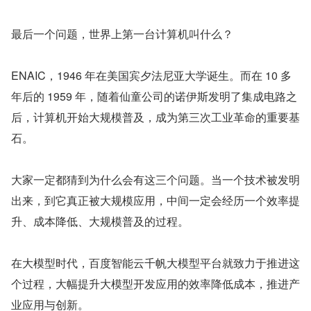
最后一个问题，世界上第一台计算机叫什么？‍
ENAIC，1946 年在美国宾夕法尼亚大学诞生。而在 10 多
年后的 1959 年，随着仙童公司的诺伊斯发明了集成电路之
后，计算机开始大规模普及，成为第三次工业革命的重要基
石。
大家一定都猜到为什么会有这三个问题。当一个技术被发明
出来，到它真正被大规模应用，中间一定会经历一个效率提
升、成本降低、大规模普及的过程。
在大模型时代，百度智能云千帆大模型平台就致力于推进这
个过程，大幅提升大模型开发应用的效率降低成本，推进产
业应用与创新。