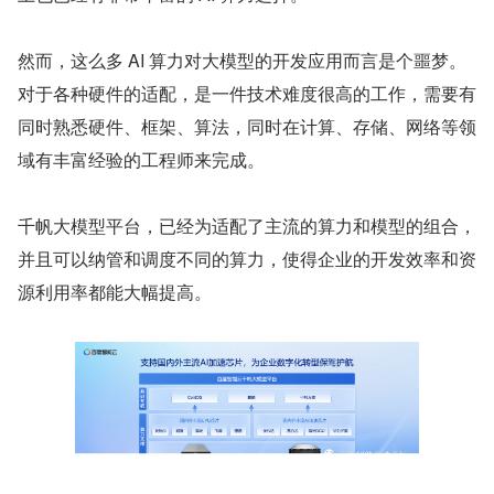
然而，这么多 AI 算力对大模型的开发应用而言是个噩梦。
对于各种硬件的适配，是一件技术难度很高的工作，需要有
同时熟悉硬件、框架、算法，同时在计算、存储、网络等领
域有丰富经验的工程师来完成。
千帆大模型平台，已经为适配了主流的算力和模型的组合，
并且可以纳管和调度不同的算力，使得企业的开发效率和资
源利用率都能大幅提高。