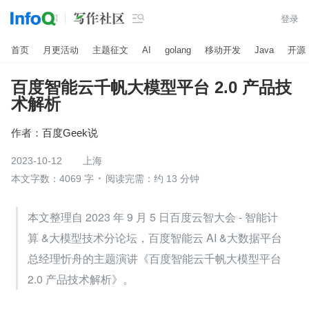

登录
首页
月更活动
主题征文
AI
golang
移动开发
Java
开源
百度智能云千帆大模型平台 2.0 产品技
术解析
作者：
百度Geek说
2023-10-12
上海
本文字数：4069 字
阅读完需：约 13 分钟
本文整理自 2023 年 9 月 5 日百度云智大会 - 智能计
算 &大模型技术分论坛，百度智能云 AI &大数据平台
总经理忻舟的主题演讲《百度智能云千帆大模型平台 
2.0 产品技术解析》。