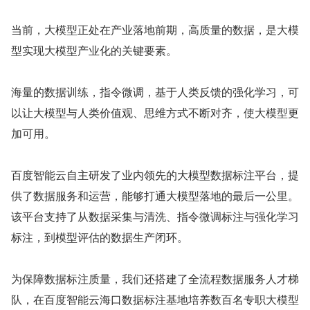
当前，大模型正处在产业落地前期，高质量的数据，是大模
型实现大模型产业化的关键要素。
海量的数据训练，指令微调，基于人类反馈的强化学习，可
以让大模型与人类价值观、思维方式不断对齐，使大模型更
加可用。
百度智能云自主研发了业内领先的大模型数据标注平台，提
供了数据服务和运营，能够打通大模型落地的最后一公里。
该平台支持了从数据采集与清洗、指令微调标注与强化学习
标注，到模型评估的数据生产闭环。
为保障数据标注质量，我们还搭建了全流程数据服务人才梯
队，在百度智能云海口数据标注基地培养数百名专职大模型