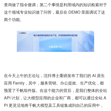
查询做了指令微调；第二个事情是利用域内的知识检索对于
这个领域专业知识做了问答，最后在 DEMO 里面调试了这
两个功能。
在今天上午的主论坛，沈抖博士重磅发布了我们的 AI 原生
应用 Family，其中，服务营销、办公提效、生产优化，都
预置了千帆组件版。在这个能力的背后，是我们整体的全站 
API 计划，让大模型应用的企业和厂商，都可以通过全站 A
PI 更灵活地将千帆大模型及工具链集成到自己的应用中，