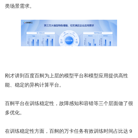
类场景需求。
刚才讲到百度百舸为上层的模型平台和模型应用提供高性
能、稳定的异构计算平台。
百舸平台在训练稳定性，故障感知和容错等三个层面做了很
多优化。
在训练稳定性方面，百舸的万卡任务有效训练时间占比达 9