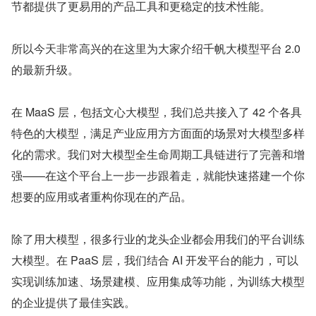
节都提供了更易用的产品工具和更稳定的技术性能。
所以今天非常高兴的在这里为大家介绍千帆大模型平台 2.0 
的最新升级。
在 MaaS 层，包括文心大模型，我们总共接入了 42 个各具
特色的大模型，满足产业应用方方面面的场景对大模型多样
化的需求。我们对大模型全生命周期工具链进行了完善和增
强——在这个平台上一步一步跟着走，就能快速搭建一个你
想要的应用或者重构你现在的产品。
除了用大模型，很多行业的龙头企业都会用我们的平台训练
大模型。在 PaaS 层，我们结合 AI 开发平台的能力，可以
实现训练加速、场景建模、应用集成等功能，为训练大模型
的企业提供了最佳实践。