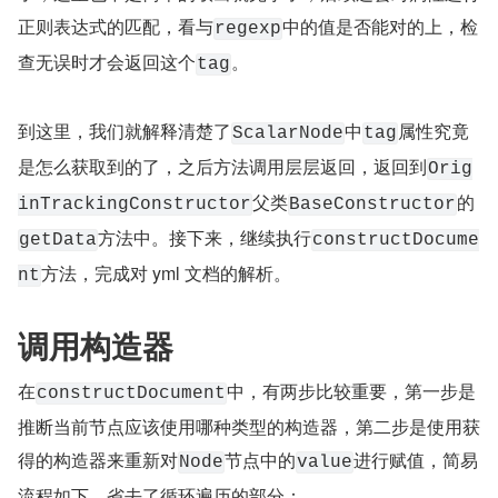
正则表达式的匹配，看与
中的值是否能对的上，检
regexp
查无误时才会返回这个
。
tag
到这里，我们就解释清楚了
中
属性究竟
ScalarNode
tag
是怎么获取到的了，之后方法调用层层返回，返回到
Orig
父类
的
inTrackingConstructor
BaseConstructor
方法中。接下来，继续执行
getData
constructDocume
方法，完成对 yml 文档的解析。
nt
调用构造器
在
中，有两步比较重要，第一步是
constructDocument
推断当前节点应该使用哪种类型的构造器，第二步是使用获
得的构造器来重新对
节点中的
进行赋值，简易
Node
value
流程如下，省去了循环遍历的部分：