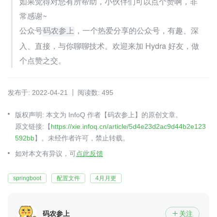
如果觉得对您有所帮助，小伙伴们可以点个赞啊，非
常感谢~
公众号
，一个热爱分享的公众号，有趣、深
码农参上
入、直接，与你聊聊技术。欢迎来加 Hydra 好友，做
个点赞之交。
发布于: 2022-04-21
阅读数: 495
版权声明: 本文为 InfoQ 作者【码农参上】的原创文章。
原文链接:【
https://xie.infoq.cn/article/5d4e23d2ac9d44b2e123
592bb
】。未经作者许可，禁止转载。
如对本文有异议，可
点此反馈
springboot
配置文件
4月月更
码农参上
关注
