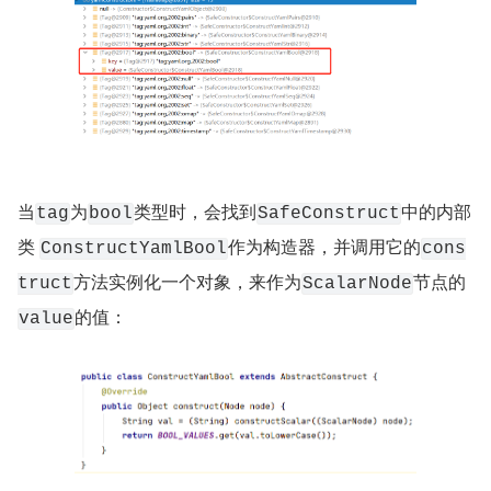
当
为
类型时，会找到
中的内部
tag
bool
SafeConstruct
类 
作为构造器，并调用它的
ConstructYamlBool
cons
方法实例化一个对象，来作为
节点的
truct
ScalarNode
的值：
value