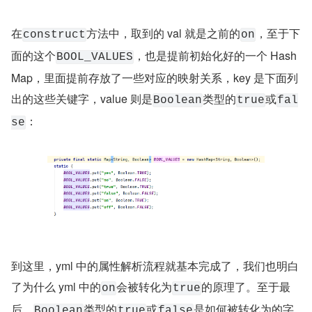
在
方法中，取到的 val 就是之前的
，至于下
construct
on
面的这个
，也是提前初始化好的一个 Hash
BOOL_VALUES
Map，里面提前存放了一些对应的映射关系，key 是下面列
出的这些关键字，value 则是
类型的
或
Boolean
true
fal
：
se
到这里，yml 中的属性解析流程就基本完成了，我们也明白
了为什么 yml 中的
会被转化为
的原理了。至于最
on
true
后，
类型的
或
是如何被转化为的字
Boolean
true
false