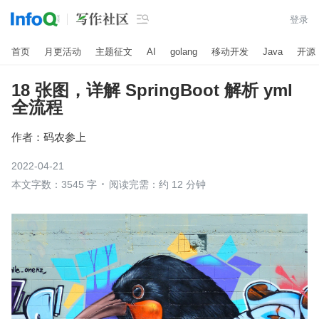

登录
首页
月更活动
主题征文
AI
golang
移动开发
Java
开源
18 张图，详解 SpringBoot 解析 yml
全流程
作者：
码农参上
2022-04-21
本文字数：3545 字
阅读完需：约 12 分钟