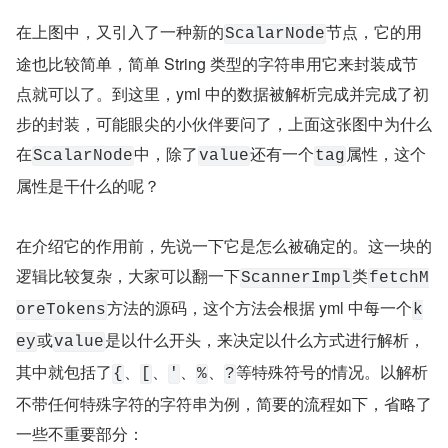
在上图中，又引入了一种新的
节点，它的用
ScalarNode
途也比较简单，简单 String 类型的字符串用它来封装成节
点就可以了。到这里，yml 中的数据被解析完成并完成了初
步的封装，可能眼尖的小伙伴要问了，上面这张图中为什么
在
中，除了
还有一个
属性，这个
ScalarNode
value
tag
属性是干什么的呢？
在介绍它的作用前，先说一下它是怎么被确定的。这一块的
逻辑比较复杂，大家可以翻一下
类
ScannerImpl
fetchM
方法的源码，这个方法会根据 yml 中每一个
oreTokens
k
或
是以什么开头，来决定以什么方式进行解析，
ey
value
其中就包括了
、
、
、
、
等特殊符号的情况。以解析
{
[
'
%
?
不带任何特殊字符的字符串为例，简要的流程如下，省略了
一些不重要部分：