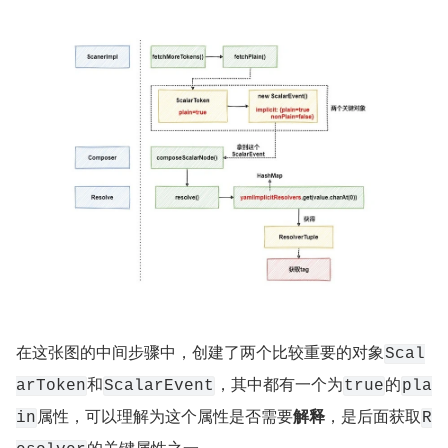
在这张图的中间步骤中，创建了两个比较重要的对象
Scal
和
，其中都有一个为
的
arToken
ScalarEvent
true
pla
属性，可以理解为这个属性是否需要
解释
，是后面获取
in
R
的关键属性之一。