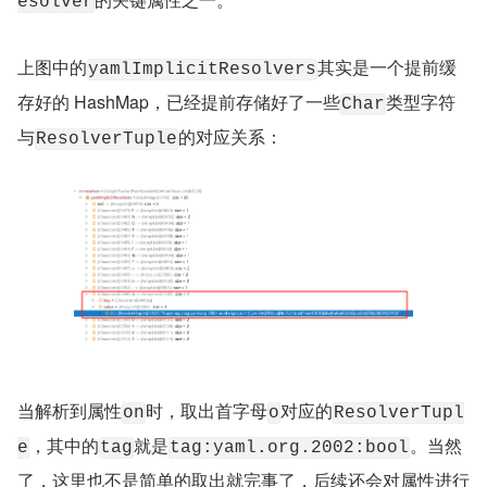
esolver
上图中的
其实是一个提前缓
yamlImplicitResolvers
存好的 HashMap，已经提前存储好了一些
类型字符
Char
与
的对应关系：
ResolverTuple
当解析到属性
时，取出首字母
对应的
on
o
ResolverTupl
，其中的
就是
。当然
e
tag
tag:yaml.org.2002:bool
了，这里也不是简单的取出就完事了，后续还会对属性进行