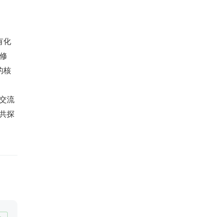
有化
 修
的核
交流
仁共探