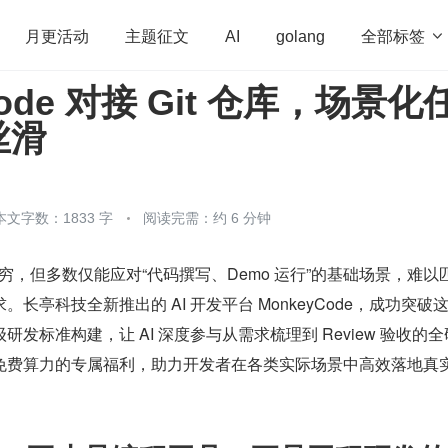
全部标签

月更活动
主题征文
AI
golang
Code 对接 Git 仓库，场景化
penHarmony
算法
学习方法
Web3.0
高
丝滑
程序员
运维
深度思考
低代码
redis
本文字数：1833 字
阅读完需：约 6 分钟
不穷，但多数仅能应对“代码撰写、Demo 运行”的基础场景，难以
长亭科技全新推出的 AI 开发平台 MonkeyCode，成功突破
发标准构建，让 AI 深度参与从需求梳理到 Review 验收的
免费算力的专属福利，助力开发者在各类实际场景中高效落地真