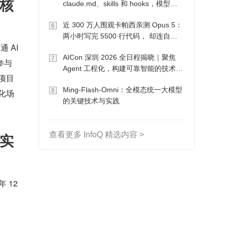
核
claude.md、skills 和 hooks，模型自
己会想办法
近 300 万人围观卡帕西亲测 Opus 5：
6
两小时写完 5500 行代码， 却连自己
AI 
写的游戏都玩不了
AICon 深圳 2026 全日程揭晓｜聚焦
7
参与
Agent 工程化，构建可靠智能的技术路
项目
径
Ming-Flash-Omni：全模态统一大模型
8
化场
的关键技术与实践
景实
查看更多 InfoQ 精选内容 >
12 