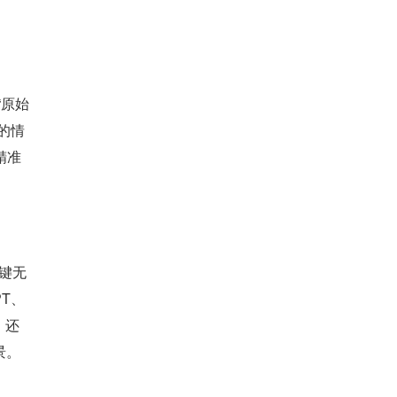
“原始
的情
精准
一键无
T、
，还
景。