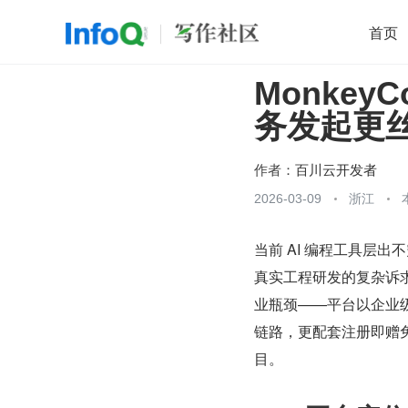
首页
Monkey
移动开发
Java
开源
架构
O
务发起更
前端
AI
大数据
团队管理
查看更多

作者：
百川云开发者
2026-03-09
浙江
当前 AI 编程工具层出
真实工程研发的复杂诉求。
业瓶颈——平台以企业级研
链路，更配套注册即赠
目。