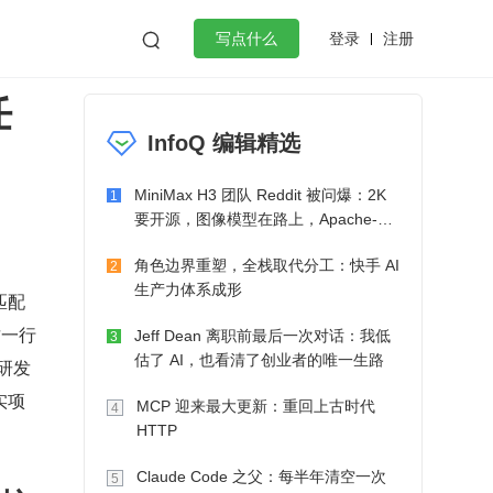
登录
注册

写点什么
任
效工作
数据库
Python
音视频
InfoQ 编辑精选
golang
微服务架构
flutter
MiniMax H3 团队 Reddit 被问爆：2K
1
要开源，图像模型在路上，Apache-2.0
也在考虑了
角色边界重塑，全栈取代分工：快手 AI
2
生产力体系成形
匹配
这一行
Jeff Dean 离职前最后一次对话：我低
3
估了 AI，也看清了创业者的唯一生路
全研发
实项
MCP 迎来最大更新：重回上古时代
4
HTTP
Claude Code 之父：每半年清空一次
5